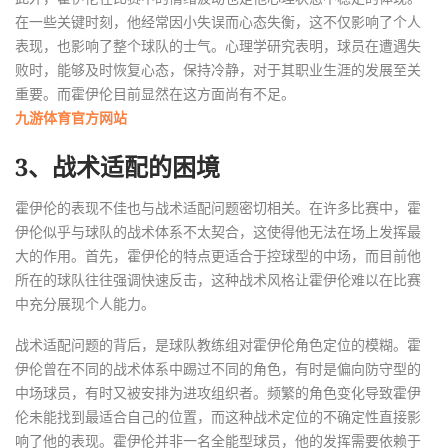
在一些关键时刻，他经常因小失误而心态失衡，这不仅影响了个人
表现，也影响了整个球队的士气。心理学研究表明，球员在遭遇失
败时，能够及时恢复心态，保持冷静，对于其职业生涯的发展至关
重要。而霍伊伦目前显然在这方面尚有不足。
九游体育官方网站
3、战术适配的困境
霍伊伦的表现不佳也与战术适配问题密切相关。在许多比赛中，霍
伊伦似乎与球队的战术体系不太契合，这使得他无法在场上发挥最
大的作用。首先，霍伊伦的特点更适合于控球型的中场，而目前他
所在的球队往往强调快速反击，这种战术风格让霍伊伦难以在比赛
中充分展现个人能力。
战术适配问题的背后，是球队教练组对霍伊伦角色定位的模糊。霍
伊伦曾在不同的战术体系中踢过不同的角色，有时是偏向防守型的
中场球员，有时又被安排为进攻组织者。频繁的角色变化导致霍伊
伦未能找到最适合自己的位置，而这种战术定位的不确定性直接影
响了他的表现。霍伊伦并非一名全能型球员，他的发挥需要依赖于