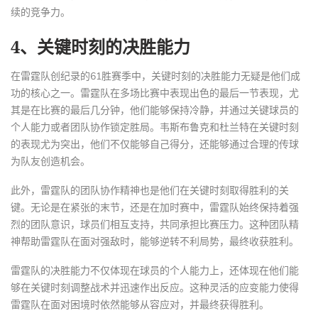
续的竞争力。
4、关键时刻的决胜能力
在雷霆队创纪录的61胜赛季中，关键时刻的决胜能力无疑是他们成
功的核心之一。雷霆队在多场比赛中表现出色的最后一节表现，尤
其是在比赛的最后几分钟，他们能够保持冷静，并通过关键球员的
个人能力或者团队协作锁定胜局。韦斯布鲁克和杜兰特在关键时刻
的表现尤为突出，他们不仅能够自己得分，还能够通过合理的传球
为队友创造机会。
此外，雷霆队的团队协作精神也是他们在关键时刻取得胜利的关
键。无论是在紧张的末节，还是在加时赛中，雷霆队始终保持着强
烈的团队意识，球员们相互支持，共同承担比赛压力。这种团队精
神帮助雷霆队在面对强敌时，能够逆转不利局势，最终收获胜利。
雷霆队的决胜能力不仅体现在球员的个人能力上，还体现在他们能
够在关键时刻调整战术并迅速作出反应。这种灵活的应变能力使得
雷霆队在面对困境时依然能够从容应对，并最终获得胜利。