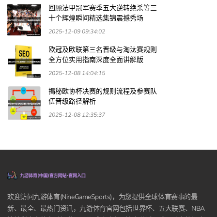
回顾法甲冠军赛季五大逆转绝杀等三
十个辉煌瞬间精选集锦震撼秀场
2025-12-09 09:34:02
欧冠及欧联第三名晋级与淘汰赛规则
全方位实用指南深度全面讲解版
2025-12-08 14:04:15
揭秘欧协杯决赛的规则流程及参赛队
伍晋级路径解析
2025-12-08 12:35:37
欢迎访问九游体育(NineGameSports)，为您提供全球体育赛事的最
新、最全、最热门资讯，九游体育官网包括世界杯、五大联赛、NBA