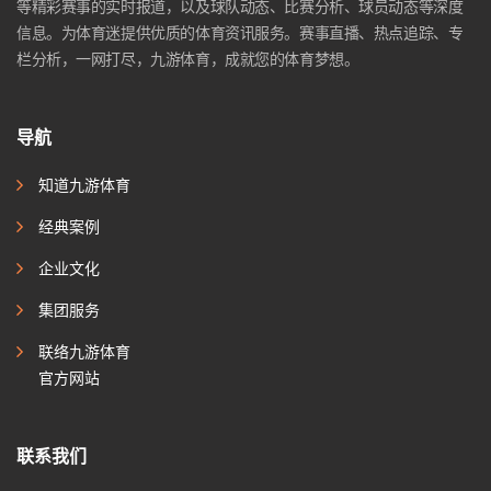
等精彩赛事的实时报道，以及球队动态、比赛分析、球员动态等深度
信息。为体育迷提供优质的体育资讯服务。赛事直播、热点追踪、专
栏分析，一网打尽，九游体育，成就您的体育梦想。
导航
知道九游体育
经典案例
企业文化
集团服务
联络九游体育
官方网站
联系我们