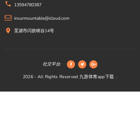
13594780387
insurmountable@icloud.com
芜湖市闪欲峡谷14号
社交平台:
2026
- All Rights Reserved
九游体育app下载
.