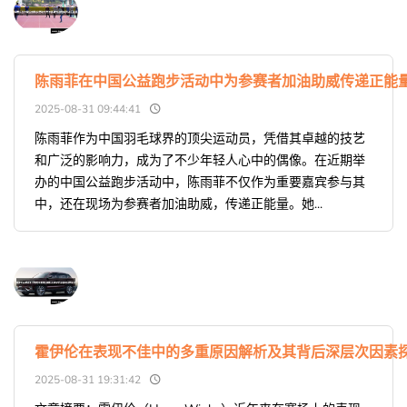
陈雨菲在中国公益跑步活动中为参赛者加油助威传递正能
2025-08-31 09:44:41
陈雨菲作为中国羽毛球界的顶尖运动员，凭借其卓越的技艺
和广泛的影响力，成为了不少年轻人心中的偶像。在近期举
办的中国公益跑步活动中，陈雨菲不仅作为重要嘉宾参与其
中，还在现场为参赛者加油助威，传递正能量。她...
霍伊伦在表现不佳中的多重原因解析及其背后深层次因素
2025-08-31 19:31:42