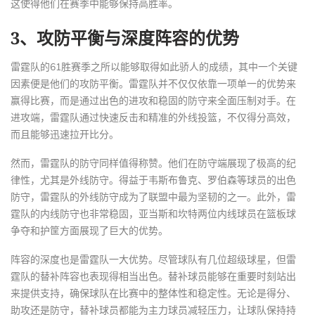
这使得他们在赛季中能够保持高胜率。
3、攻防平衡与深度阵容的优势
雷霆队的61胜赛季之所以能够取得如此骄人的成绩，其中一个关键
因素便是他们的攻防平衡。雷霆队并不仅仅依靠一项单一的优势来
赢得比赛，而是通过出色的进攻和稳固的防守来全面压制对手。在
进攻端，雷霆队通过快速反击和精准的外线投篮，不仅得分高效，
而且能够迅速拉开比分。
然而，雷霆队的防守同样值得称赞。他们在防守端展现了极高的纪
律性，尤其是外线防守。得益于韦斯布鲁克、罗伯森等球员的出色
防守，雷霆队的外线防守成为了联盟中最为坚韧的之一。此外，雷
霆队的内线防守也非常稳固，亚当斯和坎特两位内线球员在篮板球
争夺和护筐方面展现了巨大的优势。
阵容的深度也是雷霆队一大优势。尽管球队有几位超级球星，但雷
霆队的替补阵容也表现得相当出色。替补球员能够在重要时刻站出
来提供支持，确保球队在比赛中的整体性和稳定性。无论是得分、
助攻还是防守，替补球员都能为主力球员减轻压力，让球队保持持