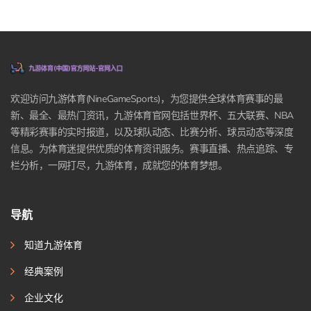
欢迎访问九游体育(NineGameSports)，为您提供全球体育赛事的最
新、最全、最热门资讯，九游体育官网包括世界杯、五大联赛、NBA
等精彩赛事的实时报道，以及球队动态、比赛分析、球员动态等深度
信息。为体育迷提供优质的体育资讯服务。赛事直播、热点追踪、专
栏分析，一网打尽，九游体育，成就您的体育梦想。
导航
知道九游体育
经典案例
企业文化