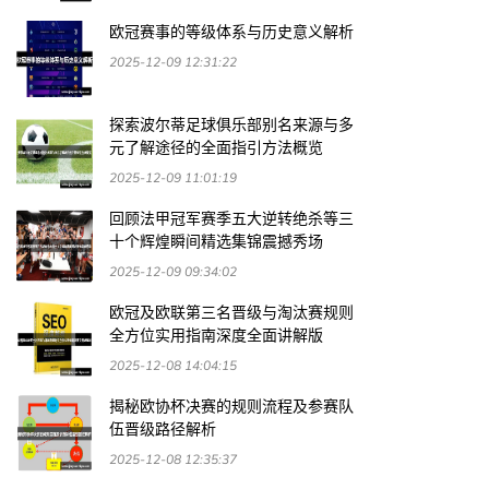
欧冠赛事的等级体系与历史意义解析
2025-12-09 12:31:22
探索波尔蒂足球俱乐部别名来源与多
元了解途径的全面指引方法概览
2025-12-09 11:01:19
回顾法甲冠军赛季五大逆转绝杀等三
十个辉煌瞬间精选集锦震撼秀场
2025-12-09 09:34:02
欧冠及欧联第三名晋级与淘汰赛规则
全方位实用指南深度全面讲解版
2025-12-08 14:04:15
揭秘欧协杯决赛的规则流程及参赛队
伍晋级路径解析
2025-12-08 12:35:37