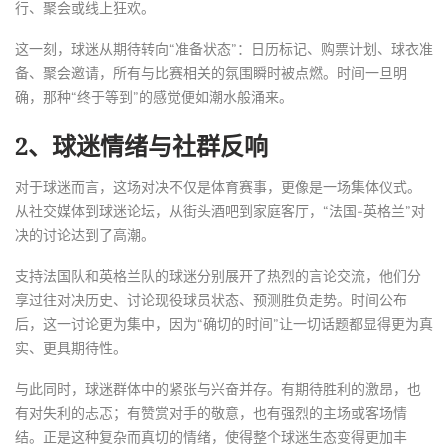
行、聚会或线上狂欢。
这一刻，球迷从期待转向“准备状态”：日历标记、购票计划、球衣准
备、聚会邀请，所有与比赛相关的氛围瞬时被点燃。时间一旦明
确，那种“终于等到”的感觉便如潮水般涌来。
2、球迷情绪与社群反响
对于球迷而言，这场对决不仅是体育赛事，更像是一场集体仪式。
从社交媒体到球迷论坛，从街头酒吧到家庭客厅，“法国-英格兰”对
决的讨论达到了高潮。
支持法国队和英格兰队的球迷分别展开了热烈的言论交流，他们分
享过往对决历史、讨论现役球员状态、预测胜负走势。时间公布
后，这一讨论更为集中，因为“确切的时间”让一切话题都显得更为真
实、更具期待性。
与此同时，球迷群体中的紧张与兴奋并存。有期待胜利的激昂，也
有对失利的忐忑；有赞赏对手的敬意，也有强烈的主场或客场情
结。正是这种复杂而真切的情绪，使得整个球迷生态变得更加丰