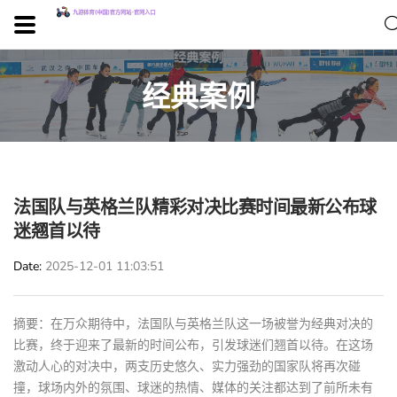
经典案例
法国队与英格兰队精彩对决比赛时间最新公布球
迷翘首以待
Date
2025-12-01 11:03:51
摘要：在万众期待中，法国队与英格兰队这一场被誉为经典对决的
比赛，终于迎来了最新的时间公布，引发球迷们翘首以待。在这场
激动人心的对决中，两支历史悠久、实力强劲的国家队将再次碰
撞，球场内外的氛围、球迷的热情、媒体的关注都达到了前所未有