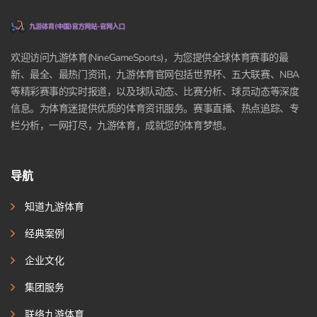
欢迎访问九游体育(NineGameSports)，为您提供全球体育赛事的最
新、最全、最热门资讯，九游体育官网包括世界杯、五大联赛、NBA
等精彩赛事的实时报道，以及球队动态、比赛分析、球员动态等深度
信息。为体育迷提供优质的体育资讯服务。赛事直播、热点追踪、专
栏分析，一网打尽，九游体育，成就您的体育梦想。
导航
知道九游体育
经典案例
企业文化
集团服务
联络九游体育