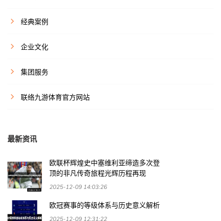
经典案例
企业文化
集团服务
联络九游体育官方网站
最新资讯
欧联杯辉煌史中塞维利亚缔造多次登
顶的非凡传奇旅程光辉历程再现
2025-12-09 14:03:26
欧冠赛事的等级体系与历史意义解析
2025-12-09 12:31:22