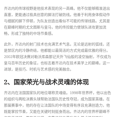
齐达内的传球视野是他技术表现的另一高峰。他不仅能够精准送出
直塞，更能通过极具创意的脚法打破防线。他善于利用身体假动作
与细腻的脚下停顿，为队友创造出看似不可能的传球线路。尤其是
在巅峰时期的尤文图斯与皇马，他的传控能力使球队进攻更加流
畅，形成了独特的中场节奏感。
此外，齐达内的射门技术也充满艺术气息。无论是远射的弧线，还
是禁区内的冷静终结，他都能以最简洁的方式完成最优雅的得分。
2002年欧冠决赛对勒沃库森那记天外飞仙般的凌空抽射，不仅成为
皇马百年历史的象征，也标志着齐达内在技术美学上的巅峰。这一
进球，是技巧、时机与艺术感的完美融合。
2、国家荣光与战术灵魂的体现
齐达内在法国国家队的地位堪称灵魂级。1998年世界杯，他以出色
的组织与两粒决赛头球帮助法国队历史性夺冠，成为国家英雄。在
那届赛事中，他的存在让法国队的中场变得有序且充满创造力，他
既能掌控节奏，又能在关键时刻挺身而出。齐达内的世界杯巅峰不