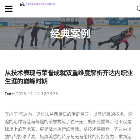
经典案例
从技术表现与荣誉成就双重维度解析齐达内职业
生涯的巅峰时期
Date
2025-11-12 12:26:35
齐内丁·齐达内，这位法兰西足坛的传奇巨匠，以其优雅的技术、深
邃的足球智慧与辉煌的荣誉构筑了独一无二的职业巅峰。他不仅是
球场上的艺术家，更是战术执行的灵魂。从技术层面看，齐达内以
独特的控球节奏、极具美感的转身与无与伦比的传控能力，重新定