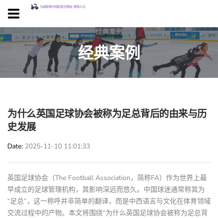
经典案例
为什么英国足球协会被称为足总背后的由来与历
史发展
Date
2025-11-10 11:01:33
英国足球协会（The Football Association，简称FA）作为世界上最
早成立的足球管理机构，其影响深远而悠久。中国球迷通常称其为
“足总”，这一称呼并非简单的翻译，而是中西语言与文化在体育领域
交流过程中的产物。本文将围绕“为什么英国足球协会被称为足总背