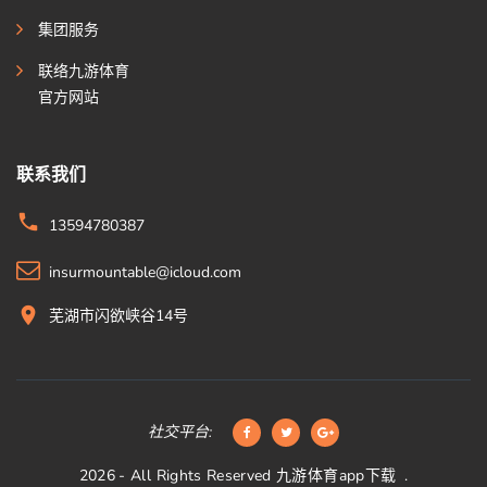
集团服务
联络九游体育
官方网站
联系我们
13594780387
insurmountable@icloud.com
芜湖市闪欲峡谷14号
社交平台:
2026
- All Rights Reserved
九游体育app下载
.