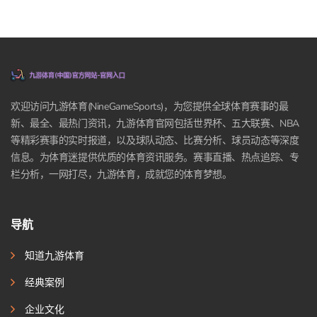
欢迎访问九游体育(NineGameSports)，为您提供全球体育赛事的最
新、最全、最热门资讯，九游体育官网包括世界杯、五大联赛、NBA
等精彩赛事的实时报道，以及球队动态、比赛分析、球员动态等深度
信息。为体育迷提供优质的体育资讯服务。赛事直播、热点追踪、专
栏分析，一网打尽，九游体育，成就您的体育梦想。
导航
知道九游体育
经典案例
企业文化