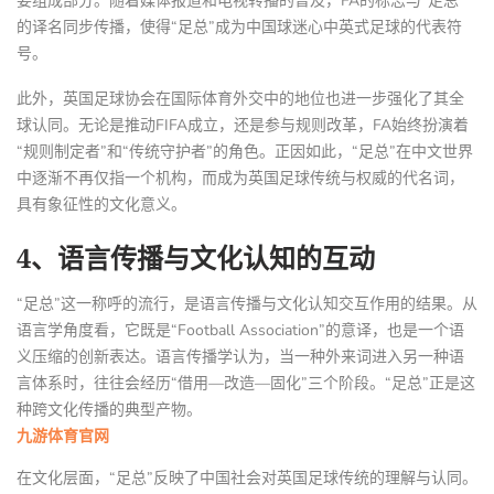
要组成部分。随着媒体报道和电视转播的普及，FA的标志与“足总”
的译名同步传播，使得“足总”成为中国球迷心中英式足球的代表符
号。
此外，英国足球协会在国际体育外交中的地位也进一步强化了其全
球认同。无论是推动FIFA成立，还是参与规则改革，FA始终扮演着
“规则制定者”和“传统守护者”的角色。正因如此，“足总”在中文世界
中逐渐不再仅指一个机构，而成为英国足球传统与权威的代名词，
具有象征性的文化意义。
4、语言传播与文化认知的互动
“足总”这一称呼的流行，是语言传播与文化认知交互作用的结果。从
语言学角度看，它既是“Football Association”的意译，也是一个语
义压缩的创新表达。语言传播学认为，当一种外来词进入另一种语
言体系时，往往会经历“借用—改造—固化”三个阶段。“足总”正是这
种跨文化传播的典型产物。
九游体育官网
在文化层面，“足总”反映了中国社会对英国足球传统的理解与认同。