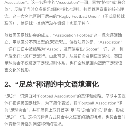
Association”。这一名称中的“Association”一词，意为“协会”或“联合
体”，反映了当时众多俱乐部联合制定规则、共同管理赛事的核心理
念。这一命名也区别于后来的“Rugby Football Union”（英式橄榄球
联盟），使足球与其他运动在组织上实现了独立。
随着英国足球协会的成立，“Association Football”这一概念逐渐确
立，用以区分不同类型的足球运动。值得注意的是，“Association”
一词在口语中被缩略为“Assoc”，进而演变出“Soccer”一词，这一称
呼后来在北美广泛流行。由此可见，从最初命名到语言演化，英国
足球协会不仅奠定了足球规则体系，也在全球范围内塑造了足球语
言文化的雏形。
2、“足总”称谓的中文语境演化
“足总”一词源自对“Football Association”的意译和缩略。早期中国媒
体在报道英国足球时，为了简化表述，将“Football Association”译
为“足球协会”，并在简称上取其首字“足”与“总会”的“总”组合，形成
“足总”一词。这样的翻译方式符合中文语言的凝练特点，也契合当时
体育新闻传播对简洁称谓的需求。