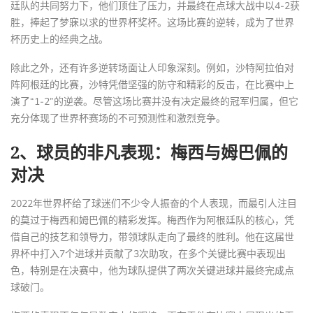
廷队的共同努力下，他们顶住了压力，并最终在点球大战中以4-2获
胜，捧起了梦寐以求的世界杯奖杯。这场比赛的逆转，成为了世界
杯历史上的经典之战。
除此之外，还有许多逆转场面让人印象深刻。例如，沙特阿拉伯对
阵阿根廷的比赛，沙特凭借坚强的防守和精彩的反击，在比赛中上
演了“1-2”的逆袭。尽管这场比赛并没有决定最终的冠军归属，但它
充分体现了世界杯赛场的不可预测性和激烈竞争。
2、球员的非凡表现：梅西与姆巴佩的
对决
2022年世界杯给了球迷们不少令人振奋的个人表现，而最引人注目
的莫过于梅西和姆巴佩的精彩发挥。梅西作为阿根廷队的核心，凭
借自己的技艺和领导力，带领球队走向了最终的胜利。他在这届世
界杯中打入7个进球并贡献了3次助攻，在多个关键比赛中表现出
色，特别是在决赛中，他为球队提供了两次关键进球并最终完成点
球破门。