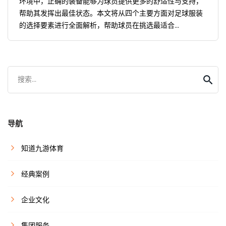
环境中，正确的装备能够为球员提供更多的舒适性与支持，
帮助其发挥出最佳状态。本文将从四个主要方面对足球服装
的选择要素进行全面解析，帮助球员在挑选最适合...
搜索...
导航
知道九游体育
经典案例
企业文化
集团服务