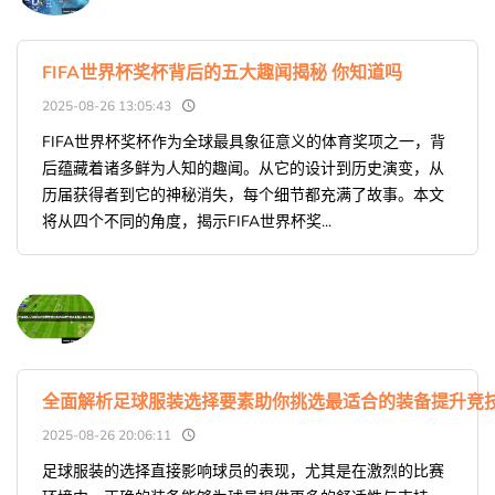
FIFA世界杯奖杯背后的五大趣闻揭秘 你知道吗
2025-08-26 13:05:43
FIFA世界杯奖杯作为全球最具象征意义的体育奖项之一，背
后蕴藏着诸多鲜为人知的趣闻。从它的设计到历史演变，从
历届获得者到它的神秘消失，每个细节都充满了故事。本文
将从四个不同的角度，揭示FIFA世界杯奖...
全面解析足球服装选择要素助你挑选最适合的装备提升竞
2025-08-26 20:06:11
足球服装的选择直接影响球员的表现，尤其是在激烈的比赛