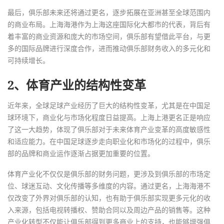
最后，俱乐部未来还将通过更名，逐步拓展在亚洲甚至全球范围内
的商业布局。上海海港作为上海这座国际化大都市的代表，背后有
着丰富的商业资源和庞大的市场空间，俱乐部有望借此平台，与更
多的国际品牌进行深度合作，进而推动俱乐部财务收入的多元化和
可持续增长。
2、体育产业的结构性变革
近年来，全球足球产业经历了巨大的结构性变革，尤其是在中国足
球环境下，商业化与市场化程度日益提高。上海上港更名正是响应
了这一大趋势，体现了俱乐部对于未来体育产业变革的高度敏感性
和适应能力。在中国足球逐步走向职业化和市场化的过程中，俱乐
部的品牌和商业运作逐渐占据更加重要的位置。
体育产业化不仅仅是俱乐部的财务问题，更涉及到俱乐部的市场定
位、球迷互动、文化传播等多维度的内容。通过更名，上海海港不
仅改变了外界对俱乐部的认知，也有助于俱乐部实现更多元化的收
入来源，包括电视转播权、赞助合同以及周边产品的销售等。这种
产业化转型不仅能让俱乐部得到更多商业上的支持，也能够增强俱