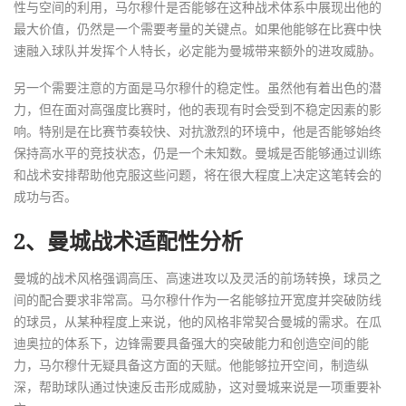
性与空间的利用，马尔穆什是否能够在这种战术体系中展现出他的
最大价值，仍然是一个需要考量的关键点。如果他能够在比赛中快
速融入球队并发挥个人特长，必定能为曼城带来额外的进攻威胁。
另一个需要注意的方面是马尔穆什的稳定性。虽然他有着出色的潜
力，但在面对高强度比赛时，他的表现有时会受到不稳定因素的影
响。特别是在比赛节奏较快、对抗激烈的环境中，他是否能够始终
保持高水平的竞技状态，仍是一个未知数。曼城是否能够通过训练
和战术安排帮助他克服这些问题，将在很大程度上决定这笔转会的
成功与否。
2、曼城战术适配性分析
曼城的战术风格强调高压、高速进攻以及灵活的前场转换，球员之
间的配合要求非常高。马尔穆什作为一名能够拉开宽度并突破防线
的球员，从某种程度上来说，他的风格非常契合曼城的需求。在瓜
迪奥拉的体系下，边锋需要具备强大的突破能力和创造空间的能
力，马尔穆什无疑具备这方面的天赋。他能够拉开空间，制造纵
深，帮助球队通过快速反击形成威胁，这对曼城来说是一项重要补