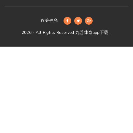
社交平台:
2026
- All Rights Reserved
九游体育app下载
.