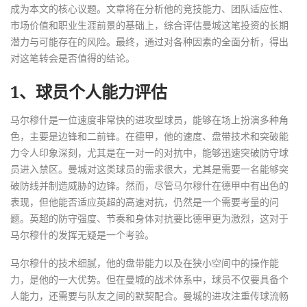
成为本文的核心议题。文章将在分析他的竞技能力、团队适应性、
市场价值和职业生涯前景的基础上，综合评估曼城这笔投资的长期
潜力与可能存在的风险。最终，通过对各种因素的全面分析，得出
对这笔转会是否值得的结论。
1、球员个人能力评估
马尔穆什是一位速度非常快的进攻型球员，能够在场上扮演多种角
色，主要是边锋和二前锋。在德甲，他的速度、盘带技术和突破能
力令人印象深刻，尤其是在一对一的对抗中，能够迅速突破防守球
员进入禁区。曼城对这类球员的需求很大，尤其是需要一名能够突
破防线并制造威胁的边锋。然而，尽管马尔穆什在德甲中有出色的
表现，但他能否适应英超的高速对抗，仍然是一个需要考量的问
题。英超的防守强度、节奏和身体对抗要比德甲更为激烈，这对于
马尔穆什的发挥无疑是一个考验。
马尔穆什的技术细腻，他的盘带能力以及在狭小空间中的操作能
力，是他的一大优势。但在曼城的战术体系中，球员不仅要具备个
人能力，还需要与队友之间的默契配合。曼城的进攻注重传球流畅