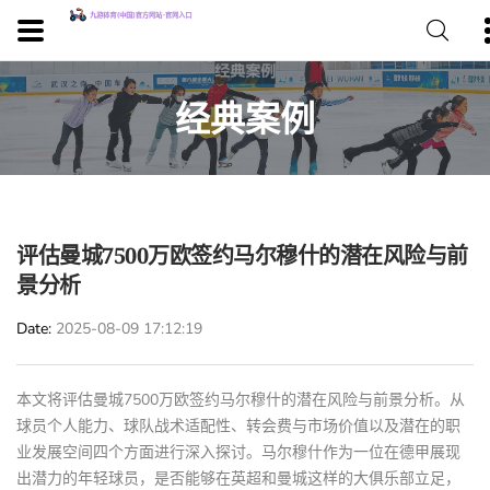
经典案例
评估曼城7500万欧签约马尔穆什的潜在风险与前
景分析
Date
2025-08-09 17:12:19
本文将评估曼城7500万欧签约马尔穆什的潜在风险与前景分析。从
球员个人能力、球队战术适配性、转会费与市场价值以及潜在的职
业发展空间四个方面进行深入探讨。马尔穆什作为一位在德甲展现
出潜力的年轻球员，是否能够在英超和曼城这样的大俱乐部立足，