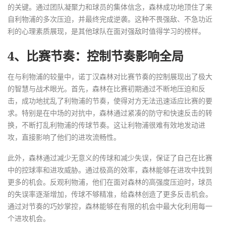
的关键。通过团队凝聚力和球员的集体信念，森林成功地顶住了来
自利物浦的多次压迫，并最终完成逆袭。这种不畏强敌、不急功近
利的心理素质展现，是其他球队在面对强敌时值得学习的榜样。
4、比赛节奏：控制节奏影响全局
在与利物浦的较量中，诺丁汉森林对比赛节奏的控制展现出了极大
的智慧与战术眼光。首先，森林在比赛初期通过不断地压迫和反
击，成功地扰乱了利物浦的节奏，使得对方无法迅速适应比赛的要
求。特别是在中场的对抗中，森林通过紧凑的防守和快速反击的转
换，不断打乱利物浦的传球节奏。这让利物浦很难有效地发动进
攻，直接影响了他们的进攻流畅性。
此外，森林通过减少无意义的传球和减少失误，保证了自己在比赛
中的控球率和进攻威胁。通过极高的效率，森林能够在进攻中找到
更多的机会。反观利物浦，他们在面对森林的高强度压迫时，球员
的失误率逐渐增加，传球不够精准，给森林创造了更多反击机会。
通过对节奏的巧妙掌控，森林能够在有限的机会中最大化利用每一
个进攻机会。