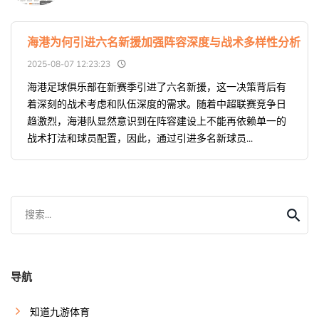
海港为何引进六名新援加强阵容深度与战术多样性分析
2025-08-07 12:23:23
海港足球俱乐部在新赛季引进了六名新援，这一决策背后有
着深刻的战术考虑和队伍深度的需求。随着中超联赛竞争日
趋激烈，海港队显然意识到在阵容建设上不能再依赖单一的
战术打法和球员配置，因此，通过引进多名新球员...
搜索...
导航
知道九游体育