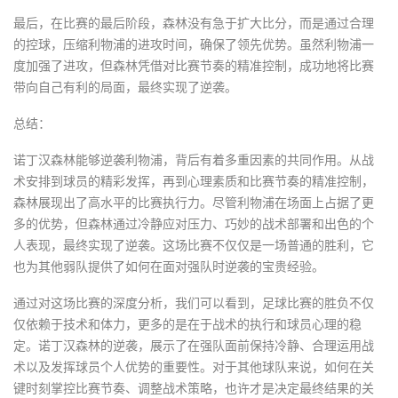
最后，在比赛的最后阶段，森林没有急于扩大比分，而是通过合理
的控球，压缩利物浦的进攻时间，确保了领先优势。虽然利物浦一
度加强了进攻，但森林凭借对比赛节奏的精准控制，成功地将比赛
带向自己有利的局面，最终实现了逆袭。
总结：
诺丁汉森林能够逆袭利物浦，背后有着多重因素的共同作用。从战
术安排到球员的精彩发挥，再到心理素质和比赛节奏的精准控制，
森林展现出了高水平的比赛执行力。尽管利物浦在场面上占据了更
多的优势，但森林通过冷静应对压力、巧妙的战术部署和出色的个
人表现，最终实现了逆袭。这场比赛不仅仅是一场普通的胜利，它
也为其他弱队提供了如何在面对强队时逆袭的宝贵经验。
通过对这场比赛的深度分析，我们可以看到，足球比赛的胜负不仅
仅依赖于技术和体力，更多的是在于战术的执行和球员心理的稳
定。诺丁汉森林的逆袭，展示了在强队面前保持冷静、合理运用战
术以及发挥球员个人优势的重要性。对于其他球队来说，如何在关
键时刻掌控比赛节奏、调整战术策略，也许才是决定最终结果的关