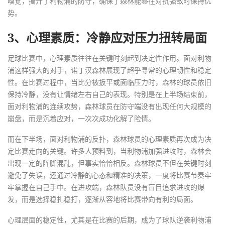
嗅觉，撕开了利物浦的防守，确保了森林能够在对抗强敌时保持优
势。
3、心理素质：冷静应对压力扭转局面
足球比赛中，心理素质往往在关键时刻起到决定性作用。面对利物
浦这样强大的对手，诺丁汉森林展现了超乎寻常的心理韧性和稳定
性。在比赛过程中，当比分被扳平或面临压力时，森林的球员依旧
保持冷静，没有让情绪左右自己的表现。特别是在上半场结束前，
面对利物浦的连续攻势，森林球员在防守端没有出现任何大规模的
崩盘，而是沉着应对，一次次成功化解了险情。
而在下半场，面对利物浦的反扑，森林球员的心理素质再次成为决
定比赛走向的关键。许多人预料到，当利物浦加强进攻时，森林会
出现一定的阵脚混乱，但事实恰恰相反。森林球员不但在关键时刻
避免了失误，还通过冷静的心态和精准的决策，一度将比赛节奏牢
牢掌握在自己手中。在进攻端，森林队员没有盲目追求进攻的爆
发，而是选择稳扎稳打，逐渐从容地将比赛带向有利的局面。
心理层面的稳定性，尤其是在比赛的后期，成为了球队逆袭利物浦