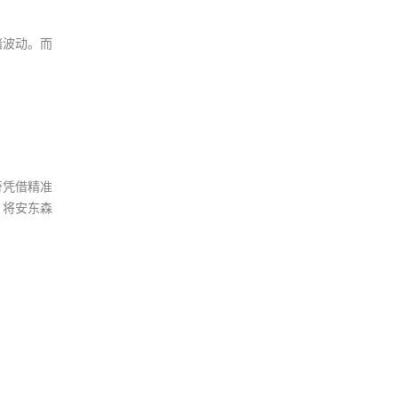
绪波动。而
奇凭借精准
，将安东森