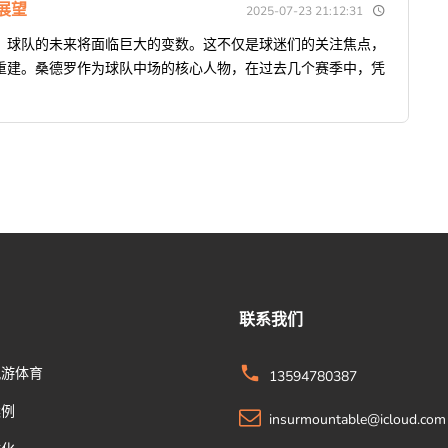
展望
2025-07-23 21:12:31
，球队的未来将面临巨大的变数。这不仅是球迷们的关注焦点，
重建。桑德罗作为球队中场的核心人物，在过去几个赛季中，凭
联系我们
九游体育
13594780387
案例
insurmountable@icloud.com