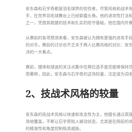
安东森和石宇奇都是羽毛球界的佼佼者，尽管风格和战术
手，在世界羽毛球舞台上已经崭露头角。他的进攻性打法
之一，凭借其稳健的技术和扎实的防守基础，他在国内外
从赛前的各项预测来看，安东森被认为拥有更强的进攻手
的对手。赛前的讨论也不乏关于两人比赛风格的对比：安
决的一大看点。
赛前，媒体和球迷的关注点集中在两位选手是否能够保持
而著称，因此，安东森与石宇奇的这场较量，注定成为羽
2、技战术风格的较量
安东森的技战术风格以快速和攻击性为主，他擅长通过高
场地覆盖，不断让石宇奇陷入被动状态，尤其是在网前的
的精准性和角度控制极具威胁。