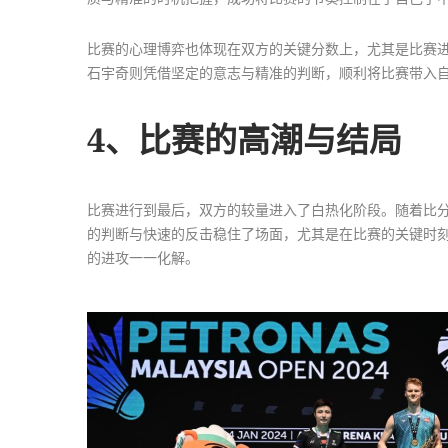
比赛的心理博弈也体现在双方的关键分数上，尤其是比赛
石宇奇则凭借坚定的意志与精准的判断，顺利将比赛带入
4、比赛的高潮与结局
比赛进行到最后，双方的较量进入了白热化阶段。随着比
的判断与快速的反击稳住了场面，尤其是在比赛的关键时
的进攻一一化解。