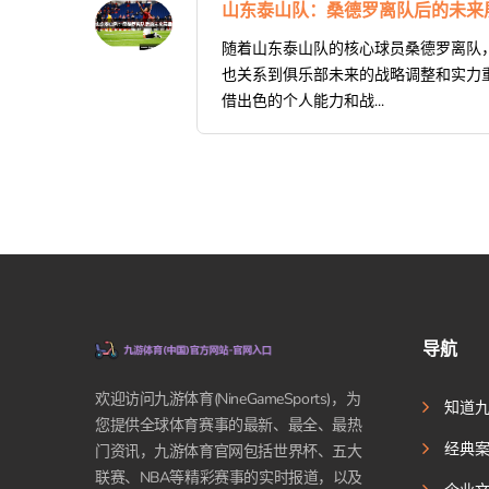
山东泰山队：桑德罗离队后的未来
随着山东泰山队的核心球员桑德罗离队
也关系到俱乐部未来的战略调整和实力
借出色的个人能力和战...
导航
欢迎访问九游体育(NineGameSports)，为
知道
您提供全球体育赛事的最新、最全、最热
经典
门资讯，九游体育官网包括世界杯、五大
联赛、NBA等精彩赛事的实时报道，以及