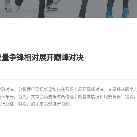
较量争锋相对展开巅峰对决
激烈对决，分析两位羽坛新星如何在赛场上展开巅峰对决。文章将从四个
战术布局。首先，文章会简要概述两位选手的基本情况和比赛背景；接着
进行总结，对双方的未来表现进行预测。