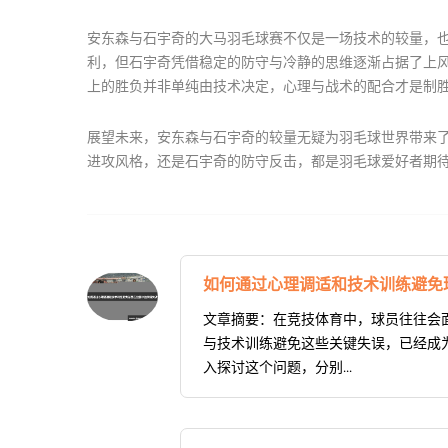
安东森与石宇奇的大马羽毛球赛不仅是一场技术的较量，
利，但石宇奇凭借稳定的防守与冷静的思维逐渐占据了上
上的胜负并非单纯由技术决定，心理与战术的配合才是制
展望未来，安东森与石宇奇的较量无疑为羽毛球世界带来
进攻风格，还是石宇奇的防守反击，都是羽毛球爱好者期
如何通过心理调适和技术训练避免
文章摘要：在竞技体育中，球员往往会
与技术训练避免这些关键失误，已经成
入探讨这个问题，分别...