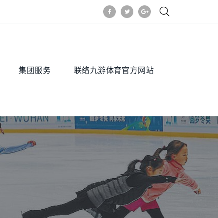
集团服务
联络九游体育官方网站