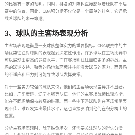
的比赛有一定的预判。同时，排名的升降也直接影响着球队在季后
赛中的位置，因此，CBA积分榜不仅仅是一个简单的排名，它还承
载着球队的未来命运。
3、球队的主客场表现分析
主客场表现是衡量一支球队整体实力的重要指标。CBA联赛中的主
场优势往往对球队的表现起到决定性作用。许多球队在主场比赛中
可以展现出更高的竞技水平，而在客场则往往面临更多的挑战。主
场的球迷支持、熟悉的场地和环境往往能激发球员的潜力，而客场
的不适应和压力则可能导致球队发挥失常。
对于一些实力较强的球队来说，他们的主客场表现差异并不显著。
比如，广东宏远、辽宁本钢等队伍，他们的主客场战绩比较均衡，
能在不同场地保持较高的胜率。而一些中下游球队则在客场常常表
现不佳，难以发挥出最佳水平，这也直接影响到他们在积分榜上的
位置。
分析主客场表现时，除了胜负场次，还需要关注球队的得失分情