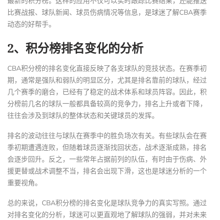
最新的积分榜。这样的应用不仅可以实时跟踪比赛结果，还能推送
比赛战报、球队新闻、球员伤病情况等信息，是球迷了解CBA赛季
动态的好帮手。
2、积分榜排名变化的分析
CBA积分榜的排名变化直接反映了各支球队的竞技状态。在赛季初
期，通常是强队和弱队的明显区分，尤其是排名靠前的球队，经过
几个赛季的磨合，已经有了稳定的战术体系和球员阵容。因此，积
分榜前几名的球队一般都具备较高的竞争力，排名上升或者下降，
往往会涉及到球队的整体状态和关键球员的发挥。
排名的波动往往与球队在赛季中的胜负场次有关。有些球队会在赛
季初期遭遇连败，但随着球员逐渐找回状态，战术逐渐成熟，排名
会逐步回升。反之，一些常年占据前列的队伍，有时由于伤病、外
援更替或战术调整不当，排名会出现下滑，这也是球迷分析的一个
重要视角。
总的来说，CBA积分榜的排名变化是球队竞争力的真实写照。通过
对排名变化的分析，球迷可以更直观地了解球队的强弱，并对未来