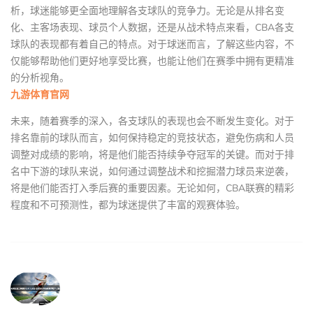
析，球迷能够更全面地理解各支球队的竞争力。无论是从排名变
化、主客场表现、球员个人数据，还是从战术特点来看，CBA各支
球队的表现都有着自己的特点。对于球迷而言，了解这些内容，不
仅能够帮助他们更好地享受比赛，也能让他们在赛季中拥有更精准
的分析视角。
九游体育官网
未来，随着赛季的深入，各支球队的表现也会不断发生变化。对于
排名靠前的球队而言，如何保持稳定的竞技状态，避免伤病和人员
调整对成绩的影响，将是他们能否持续争夺冠军的关键。而对于排
名中下游的球队来说，如何通过调整战术和挖掘潜力球员来逆袭，
将是他们能否打入季后赛的重要因素。无论如何，CBA联赛的精彩
程度和不可预测性，都为球迷提供了丰富的观赛体验。