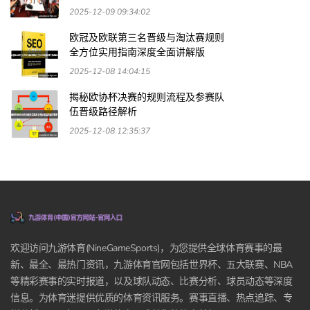
2025-12-09 09:34:02
欧冠及欧联第三名晋级与淘汰赛规则
全方位实用指南深度全面讲解版
2025-12-08 14:04:15
揭秘欧协杯决赛的规则流程及参赛队
伍晋级路径解析
2025-12-08 12:35:37
欢迎访问九游体育(NineGameSports)，为您提供全球体育赛事的最
新、最全、最热门资讯，九游体育官网包括世界杯、五大联赛、NBA
等精彩赛事的实时报道，以及球队动态、比赛分析、球员动态等深度
信息。为体育迷提供优质的体育资讯服务。赛事直播、热点追踪、专