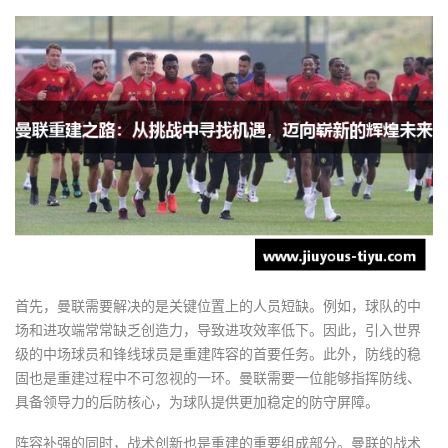
首先，曼联需要解决的是关键位置上的人员短缺。例如，球队的中
场和进攻端常常缺乏创造力，导致进攻效率低下。因此，引入世界
级的中场球员和锋线球员是重建阵容的首要任务。此外，防线的稳
固也是重建过程中不可忽视的一环。曼联需要一位能够指挥防线、
具备领导力的后防核心，为球队提供更加稳定的防守屏障。
阵容补强的同时，战术创新也是重建的重要组成部分。曼联的战术