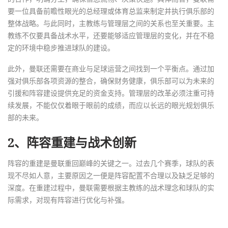
要一位具备前瞻性眼光的总经理或体育总监来制定并执行俱乐部的
整体战略。与此同时，主教练与管理层之间的关系也至关重要。主
教练不仅要具备战术水平，还要能够适应管理层的变化，并在不稳
定的环境中稳步推进球队的建设。
此外，曼联还需要在商业与足球运营之间找到一个平衡点。通过加
强对俱乐部各项资源的整合，确保财务健康，俱乐部可以为未来的
引援和阵容建设提供充足的资金支持。管理层的改革必须注重可持
续发展，不能仅仅着眼于眼前的成绩，而应以长远的眼光规划俱乐
部的未来。
2、阵容重建与战术创新
阵容的重建是曼联重回巅峰的关键之一。过去几个赛季，球队的表
现不尽如人意，主要原因之一便是阵容配置不合理以及缺乏足够的
深度。在重建过程中，曼联需要根据主教练的战术理念和球队的实
际需求，对现有阵容进行优化与补强。