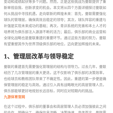
变动和成绩起伏等多个问题。然而，正是这些挑战为曼联提供了重
新审视自我、创新求变的机会。本文将从四个方面详细探讨曼联如
何从挑战中寻找机遇，走向崭新的辉煌未来：首先，曼联需要强化
球队的管理层，确保高效且稳定的领导；其次，球队阵容的重建与
补强是实现未来成功的基础；再次，青训系统的完善和本土人才的
培养将为俱乐部注入源源不断的活力；最后，俱乐部的商业运营和
全球化战略也是曼联重建的重要环节。通过这些方面的努力，曼联
有望重塑其作为世界顶级俱乐部的地位，迈向更加辉煌的未来。
1、管理层改革与领导稳定
曼联的重建首先需要强化管理层的结构与领导力。过去几年，曼联
经历了几次管理层的重大更迭，这不仅影响了俱乐部的决策效率，
也给球员和教练团队带来了不确定性。因此，重建的第一步便是确
保管理层的稳定与高效。通过引入具有战略眼光的高层管理人员，
俱乐部能够更好地规划长远目标，同时应对短期内的挑战。
九游体育官网
在这个过程中，俱乐部的董事会和高层管理人员必须加强彼此之间
的合作，明确分工，确保信息流畅、决策快速。具体而言，曼联需