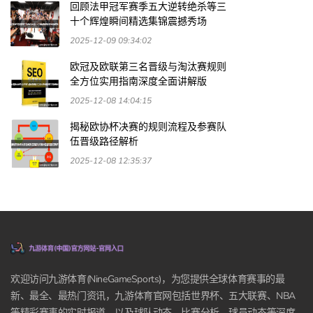
回顾法甲冠军赛季五大逆转绝杀等三
十个辉煌瞬间精选集锦震撼秀场
2025-12-09 09:34:02
欧冠及欧联第三名晋级与淘汰赛规则
全方位实用指南深度全面讲解版
2025-12-08 14:04:15
揭秘欧协杯决赛的规则流程及参赛队
伍晋级路径解析
2025-12-08 12:35:37
欢迎访问九游体育(NineGameSports)，为您提供全球体育赛事的最
新、最全、最热门资讯，九游体育官网包括世界杯、五大联赛、NBA
等精彩赛事的实时报道，以及球队动态、比赛分析、球员动态等深度