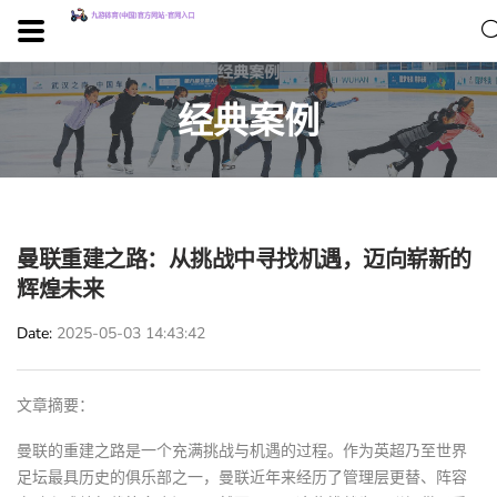
经典案例
曼联重建之路：从挑战中寻找机遇，迈向崭新的
辉煌未来
Date
2025-05-03 14:43:42
文章摘要：
曼联的重建之路是一个充满挑战与机遇的过程。作为英超乃至世界
足坛最具历史的俱乐部之一，曼联近年来经历了管理层更替、阵容