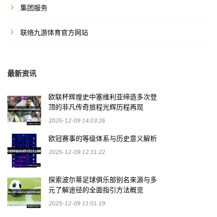
集团服务
联络九游体育官方网站
最新资讯
欧联杯辉煌史中塞维利亚缔造多次登
顶的非凡传奇旅程光辉历程再现
2025-12-09 14:03:26
欧冠赛事的等级体系与历史意义解析
2025-12-09 12:31:22
探索波尔蒂足球俱乐部别名来源与多
元了解途径的全面指引方法概览
2025-12-09 11:01:19