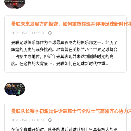
曼联未来发展方向探索：如何重塑辉煌并迎接足球新时代
2025-05-03 11:59:28
曼联足球俱乐部作为全球最具影响力的俱乐部之一，经历了
辉煌的历史与诸多挑战。尽管曾在英格兰乃至世界足球舞台
上占据主导地位，但近年来其表现并未达到巅峰时期的高
度。在这样的大背景下，曼联如何在足球新时代中重...
曼联队长赛季初激励讲话鼓舞士气全队士气高涨齐心协力
2025-05-03 17:16:56
在每个赛季开始时，队长的讲话对球队的士气具有极大的影