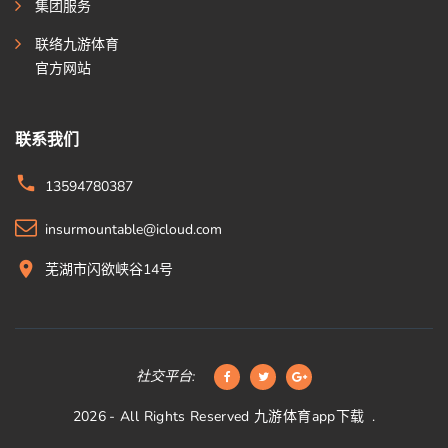
集团服务
联络九游体育
官方网站
联系我们
13594780387
insurmountable@icloud.com
芜湖市闪欲峡谷14号
社交平台:
2026
- All Rights Reserved
九游体育app下载
.