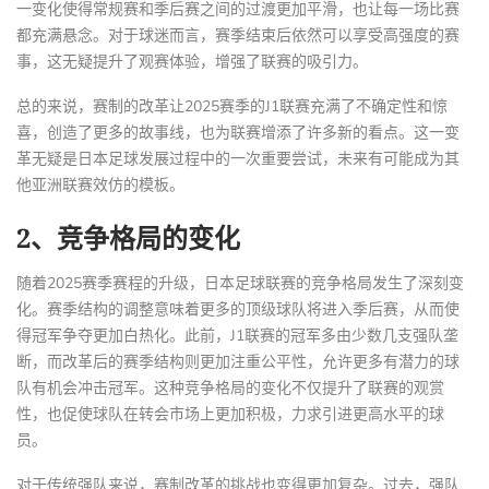
一变化使得常规赛和季后赛之间的过渡更加平滑，也让每一场比赛
都充满悬念。对于球迷而言，赛季结束后依然可以享受高强度的赛
事，这无疑提升了观赛体验，增强了联赛的吸引力。
总的来说，赛制的改革让2025赛季的J1联赛充满了不确定性和惊
喜，创造了更多的故事线，也为联赛增添了许多新的看点。这一变
革无疑是日本足球发展过程中的一次重要尝试，未来有可能成为其
他亚洲联赛效仿的模板。
2、竞争格局的变化
随着2025赛季赛程的升级，日本足球联赛的竞争格局发生了深刻变
化。赛季结构的调整意味着更多的顶级球队将进入季后赛，从而使
得冠军争夺更加白热化。此前，J1联赛的冠军多由少数几支强队垄
断，而改革后的赛季结构则更加注重公平性，允许更多有潜力的球
队有机会冲击冠军。这种竞争格局的变化不仅提升了联赛的观赏
性，也促使球队在转会市场上更加积极，力求引进更高水平的球
员。
对于传统强队来说，赛制改革的挑战也变得更加复杂。过去，强队