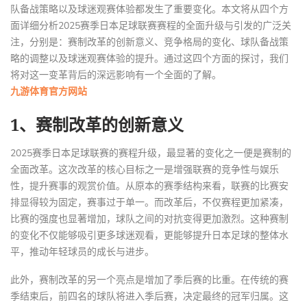
队备战策略以及球迷观赛体验都发生了重要变化。本文将从四个方
面详细分析2025赛季日本足球联赛赛程的全面升级与引发的广泛关
注，分别是：赛制改革的创新意义、竞争格局的变化、球队备战策
略的调整以及球迷观赛体验的提升。通过这四个方面的探讨，我们
将对这一变革背后的深远影响有一个全面的了解。
九游体育官方网站
1、赛制改革的创新意义
2025赛季日本足球联赛的赛程升级，最显著的变化之一便是赛制的
全面改革。这次改革的核心目标之一是增强联赛的竞争性与娱乐
性，提升赛事的观赏价值。从原本的赛季结构来看，联赛的比赛安
排显得较为固定，赛事过于单一。而改革后，不仅赛程更加紧凑，
比赛的强度也显著增加，球队之间的对抗变得更加激烈。这种赛制
的变化不仅能够吸引更多球迷观看，更能够提升日本足球的整体水
平，推动年轻球员的成长与进步。
此外，赛制改革的另一个亮点是增加了季后赛的比重。在传统的赛
季结束后，前四名的球队将进入季后赛，决定最终的冠军归属。这