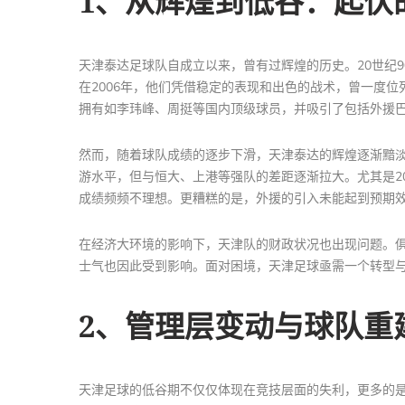
1、从辉煌到低谷：起伏
天津泰达足球队自成立以来，曾有过辉煌的历史。20世纪9
在2006年，他们凭借稳定的表现和出色的战术，曾一度
拥有如李玮峰、周挺等国内顶级球员，并吸引了包括外援
然而，随着球队成绩的逐步下滑，天津泰达的辉煌逐渐黯淡
游水平，但与恒大、上港等强队的差距逐渐拉大。尤其是2
成绩频频不理想。更糟糕的是，外援的引入未能起到预期
在经济大环境的影响下，天津队的财政状况也出现问题。
士气也因此受到影响。面对困境，天津足球亟需一个转型
2、管理层变动与球队重
天津足球的低谷期不仅仅体现在竞技层面的失利，更多的