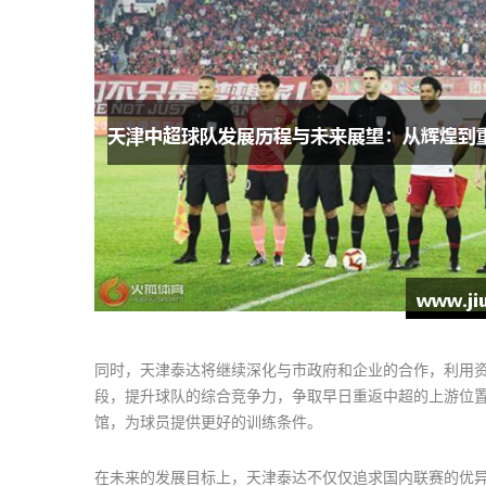
同时，天津泰达将继续深化与市政府和企业的合作，利用
段，提升球队的综合竞争力，争取早日重返中超的上游位
馆，为球员提供更好的训练条件。
在未来的发展目标上，天津泰达不仅仅追求国内联赛的优