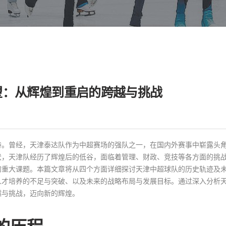
望：从辉煌到重启的跨越与挑战
诗。曾经，天津泰达队作为中超赛场的强队之一，在国内外赛事中崭露头
伏，天津队经历了辉煌后的低谷，面临着管理、财政、竞技等各方面的挑
的重大课题。本篇文章将从四个方面详细探讨天津中超球队的历史轨迹及
人才培养的不足与突破、以及未来的战略布局与发展目标。通过深入分析
越与挑战，迈向新的辉煌。