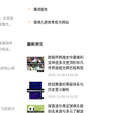
集团服务
。尤其是
联络九游体育官方网站
容强大，
够保持中
最新资讯
的低谷，
欧联杯辉煌史中塞维利
亚缔造多次登顶的非凡
传奇旅程光辉历程再现
员的信心和
2025-12-09 14:03:26
欧冠赛事的等级体系与
历史意义解析
2025-12-09 12:31:22
探索波尔蒂足球俱乐部
了几轮较大
别名来源与多元了解途