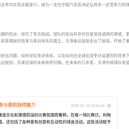
到五年内实现全面复兴，成为一支在中国乃至亚洲足坛具有一定竞争力的
后期的低谷，经历了多次挑战。球队的低谷并非仅仅是竞技成绩的滑坡，
年来管理层的改革与青训体系的建立，天津泰达逐渐走出了困境，开始了
的老化问题、如何深化青训体系、以及如何在全球化竞争日益激烈的背景
长远规划，天津足球的未来依然可期。在未来的几年里，天津中超球队有
参与感和独特魅力
2025-01-16 10:51:43
球迷文化和激情四溢的比赛氛围而著称。在每一场比赛日，利物
威，还包括了各种富有创意和互动性的球迷活动。这些活动赋予