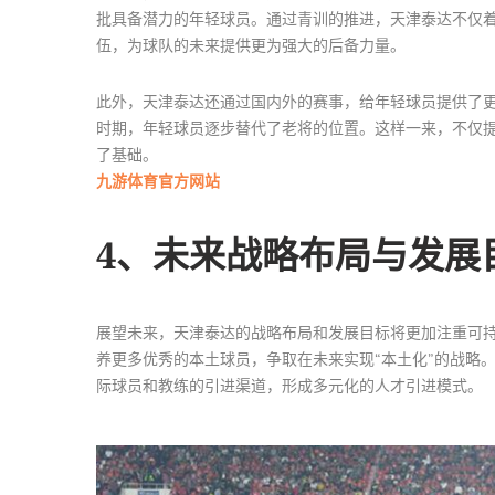
批具备潜力的年轻球员。通过青训的推进，天津泰达不仅
伍，为球队的未来提供更为强大的后备力量。
此外，天津泰达还通过国内外的赛事，给年轻球员提供了
时期，年轻球员逐步替代了老将的位置。这样一来，不仅
了基础。
九游体育官方网站
4、未来战略布局与发展
展望未来，天津泰达的战略布局和发展目标将更加注重可
养更多优秀的本土球员，争取在未来实现“本土化”的战略
际球员和教练的引进渠道，形成多元化的人才引进模式。