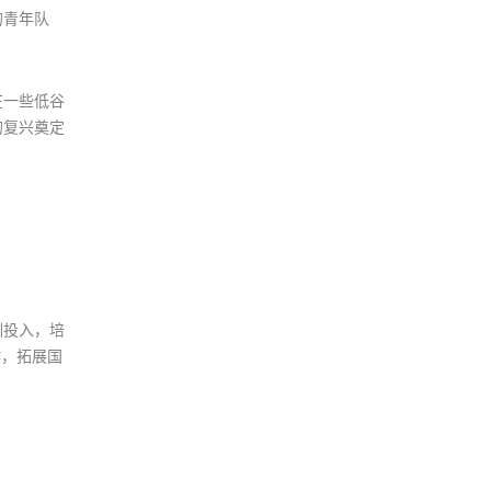
的青年队
在一些低谷
的复兴奠定
训投入，培
作，拓展国