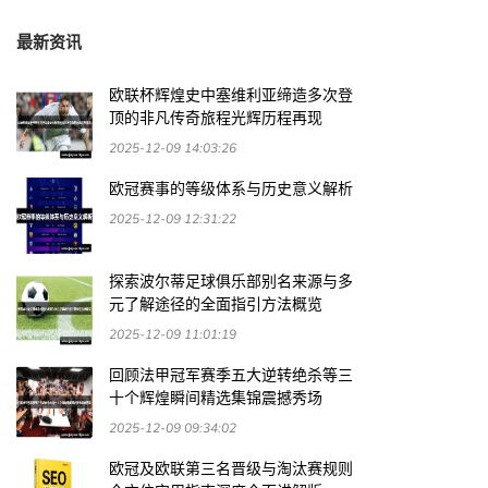
最新资讯
欧联杯辉煌史中塞维利亚缔造多次登
顶的非凡传奇旅程光辉历程再现
2025-12-09 14:03:26
欧冠赛事的等级体系与历史意义解析
2025-12-09 12:31:22
探索波尔蒂足球俱乐部别名来源与多
元了解途径的全面指引方法概览
2025-12-09 11:01:19
回顾法甲冠军赛季五大逆转绝杀等三
十个辉煌瞬间精选集锦震撼秀场
2025-12-09 09:34:02
欧冠及欧联第三名晋级与淘汰赛规则