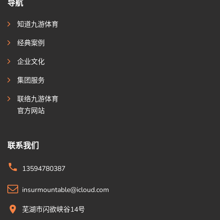
导航
知道九游体育
经典案例
企业文化
集团服务
联络九游体育
官方网站
联系我们
13594780387
insurmountable@icloud.com
芜湖市闪欲峡谷14号