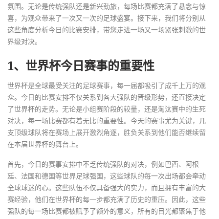
氛围。无论是传统强队还是新兴劲旅，每场比赛都充满了悬念与惊
喜，为观众带来了一次又一次的足球盛宴。接下来，我们将分别从
这些角度分析今日的比赛安排，带您走进一场又一场紧张刺激的世
界级对决。
1、世界杯今日赛事的重要性
世界杯是全球最受关注的足球赛事，每一届都吸引了成千上万的观
众。今日的比赛安排不仅关系到各大强队的晋级形势，还直接决定
了世界杯的走势。无论是小组赛阶段的较量，还是淘汰赛中的生死
对决，每一场比赛都有着无比的重要性。今天的赛事尤为关键，几
支顶级球队将在赛场上展开激烈角逐，胜负关系到他们能否继续留
在本届世界杯的舞台上。
首先，今日的赛事安排中不乏传统强队的对决，例如巴西、阿根
廷、法国和德国等世界足球强国，这些球队的每一次出场都会牵动
全球球迷的心。这些队伍不仅具备强大的实力，而且拥有丰富的大
赛经验，他们在世界杯的每一步都充满了历史的重压。因此，这些
强队的每一场比赛都被赋予了额外的意义，所有的目光都聚焦于他