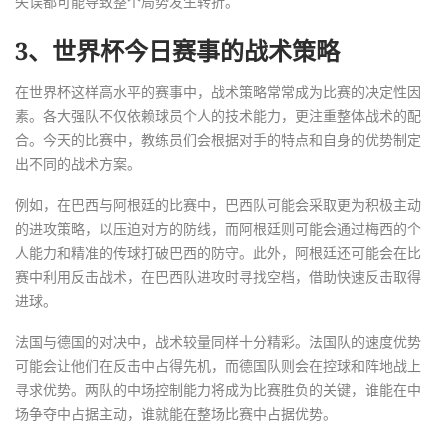
失误都可能导致整个局势发生转折。
3、世界杯今日赛事的战术策略
在世界杯这样高水平的赛事中，战术策略常常成为比赛的决定性因
素。各大强队不仅依赖球员个人的技术能力，更注重整体战术的配
合。今天的比赛中，教练员们会根据对手的特点和自身的优势制定
出不同的战术方案。
例如，在巴西与阿根廷的比赛中，巴西队可能会采取更为积极主动
的进攻策略，以压迫对方的防线，而阿根廷则可能会通过梅西的个
人能力和精准的传球打破巴西的防守。此外，阿根廷还可能会在比
赛中利用反击战术，在巴西队进攻时寻找空档，借助快速反击取得
进球。
法国与德国的对决中，战术较量同样十分精彩。法国队的速度优势
可能会让他们在反击中占得先机，而德国队则会在控球和阵地战上
寻求优势。两队的中场控制能力将成为比赛胜负的关键，谁能在中
场争夺中占据主动，谁就能在整场比赛中占据优势。