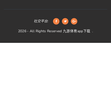
社交平台:
2026
- All Rights Reserved
九游体育app下载
.