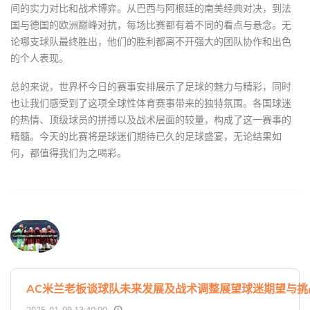
间的实力对比和战术博弈。从巴西与阿根廷的南美经典对决，到法
国与德国的欧洲巅峰对抗，每场比赛都有着不同的看点与悬念。无
论哪支球队最终胜出，他们的胜利都离不开强大的团队协作和出色
的个人表现。
总的来说，世界杯今日的赛事安排展示了足球的魅力与精彩，同时
也让我们感受到了这项全球性体育赛事带来的独特氛围。各国球迷
的热情、顶级球员的拼搏以及战术层面的较量，构成了这一赛事的
精髓。今天的比赛将是球迷们期待已久的足球盛宴，无论结果如
何，都值得我们为之喝彩。
AC米兰老板谈球队未来发展及战术调整展望球迷期望与挑
2025-01-09 13:40:00