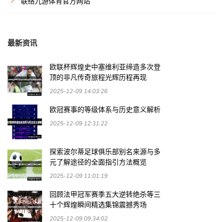
联络九游体育官方网站
最新资讯
欧联杯辉煌史中塞维利亚缔造多次登
顶的非凡传奇旅程光辉历程再现
2025-12-09 14:03:26
欧冠赛事的等级体系与历史意义解析
2025-12-09 12:31:22
探索波尔蒂足球俱乐部别名来源与多
元了解途径的全面指引方法概览
2025-12-09 11:01:19
回顾法甲冠军赛季五大逆转绝杀等三
十个辉煌瞬间精选集锦震撼秀场
2025-12-09 09:34:02