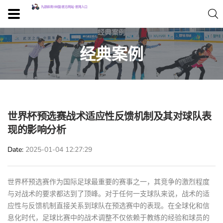
经典案例
世界杯预选赛战术适应性反馈机制及其对球队表
现的影响分析
Date
2025-01-04 12:27:29
世界杯预选赛作为国际足球最重要的赛事之一，其竞争的激烈程度
与对战术的要求都达到了顶峰。对于任何一支球队来说，战术的适
应性与反馈机制直接关系到球队在预选赛中的表现。在全球化和信
息化时代，足球比赛中的战术调整不仅依赖于教练的经验和球员的