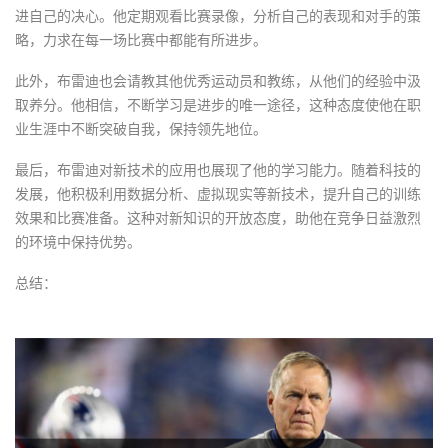
进自己的决心。他定期观看比赛录像，分析自己的表现和对手的策
略，力求在每一场比赛中都能有所进步。
此外，布雷迪也会请教其他优秀运动员和教练，从他们的经验中汲
取养分。他相信，不断学习是进步的唯一途径，这种态度使他在职
业生涯中不断突破自我，保持领先地位。
最后，布雷迪对新技术的应用也展现了他的学习能力。随着科技的
发展，他积极利用数据分析、虚拟现实等新技术，提升自己的训练
效果和比赛准备。这种对新知识的开放态度，助他在竞争日益激烈
的环境中保持优势。
总结：