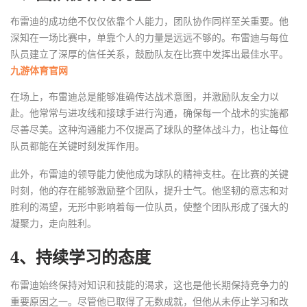
布雷迪的成功绝不仅仅依靠个人能力，团队协作同样至关重要。他
深知在一场比赛中，单靠个人的力量是远远不够的。布雷迪与每位
队员建立了深厚的信任关系，鼓励队友在比赛中发挥出最佳水平。
九游体育官网
在场上，布雷迪总是能够准确传达战术意图，并激励队友全力以
赴。他常常与进攻线和接球手进行沟通，确保每一个战术的实施都
尽善尽美。这种沟通能力不仅提高了球队的整体战斗力，也让每位
队员都能在关键时刻发挥作用。
此外，布雷迪的领导能力使他成为球队的精神支柱。在比赛的关键
时刻，他的存在能够激励整个团队，提升士气。他坚韧的意志和对
胜利的渴望，无形中影响着每一位队员，使整个团队形成了强大的
凝聚力，走向胜利。
4、持续学习的态度
布雷迪始终保持对知识和技能的渴求，这也是他长期保持竞争力的
重要原因之一。尽管他已取得了无数成就，但他从未停止学习和改