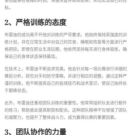
使他能够在艰难的时刻，快速恢复并继续前进，从而实现自己的目
标。
2、严格训练的态度
布雷迪的成功离不开他对训练的严苛要求。他始终保持高强度的训
练计划，并在日常生活中对自己的饮食、睡眠和恢复等方面进行严
格把控。即使在职业生涯后期，他依然坚持每天进行身体锻炼，确
保自己的身体状态保持最佳。
在技术上，布雷迪不断追求完美。他会针对每一场比赛进行详细的
赛前分析，研究对手的防守策略，并进行相应的调整。通过这种严
谨的训练，他不断提高自己的投球技巧和战术意识，使自己始终处
于巅峰状态。
此外，布雷迪还重视团队训练的重要性。他常常组织队友进行额外
的练习，帮助彼此提高默契和配合。这种团队精神不仅增强了团队
的凝聚力，也提升了整体战斗力，成为赢得比赛的重要因素。
3、团队协作的力量