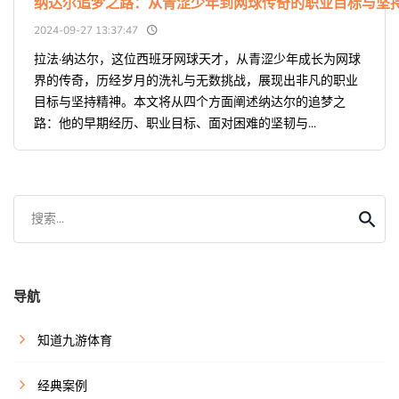
纳达尔追梦之路：从青涩少年到网球传奇的职业目标与坚
2024-09-27 13:37:47
拉法·纳达尔，这位西班牙网球天才，从青涩少年成长为网球
界的传奇，历经岁月的洗礼与无数挑战，展现出非凡的职业
目标与坚持精神。本文将从四个方面阐述纳达尔的追梦之
路：他的早期经历、职业目标、面对困难的坚韧与...
搜索...
导航
知道九游体育
经典案例