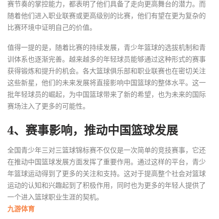
赛节奏的掌控能力，都表明了他们具备了走向更高舞台的潜力。而
随着他们进入职业联赛或更高级别的比赛，他们有望在更为复杂的
比赛环境中证明自己的价值。
值得一提的是，随着比赛的持续发展，青少年篮球的选拔机制和青
训体系也逐渐完善。越来越多的年轻球员能够通过这种形式的赛事
获得锻炼和提升的机会。各大篮球俱乐部和职业联赛也在密切关注
这些新星，他们的未来发展将直接影响中国篮球的整体水平。这一
批年轻球员的崛起，为中国篮球带来了新的希望，也为未来的国际
赛场注入了更多的可能性。
4、赛事影响，推动中国篮球发展
全国青少年三对三篮球锦标赛不仅仅是一次简单的竞技赛事，它还
在推动中国篮球发展方面发挥了重要作用。通过这样的平台，青少
年篮球运动得到了更多的关注和支持。这对于提高整个社会对篮球
运动的认知和兴趣起到了积极作用，同时也为更多的年轻人提供了
一个进入篮球职业生涯的契机。
九游体育