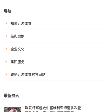
导航
知道九游体育
经典案例
企业文化
集团服务
联络九游体育官方网站
最新资讯
欧联杯辉煌史中塞维利亚缔造多次登