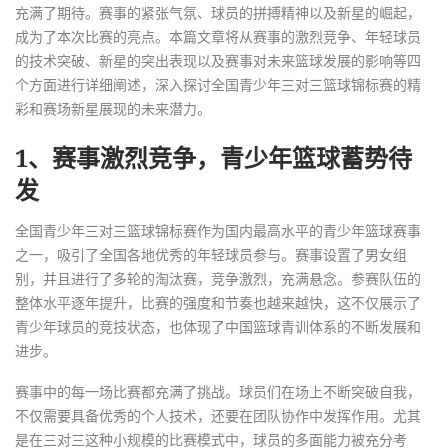
充满了期待。赛事的紧张气氛、球员的拼搏精神以及新星的崛起，
成为了本次比赛的亮点。本篇文章将从赛事的激烈竞争、年轻球员
的技术突破、新星的突出表现以及赛事对未来篮球发展的影响等四
个方面进行详细阐述，深入探讨全国青少年三对三篮球锦标赛的精
彩和赛场新星展现的未来潜力。
1、赛事激烈竞争，青少年篮球蓄势待
发
全国青少年三对三篮球锦标赛作为国内最高水平的青少年篮球赛事
之一，吸引了全国各地优秀的年轻球员参与。赛事设置了男女组
别，并且进行了多轮的淘汰赛，竞争激烈，充满悬念。参赛队伍的
整体水平逐年提升，比赛的强度和节奏也越来越快，这不仅展示了
青少年球员的竞技状态，也体现了中国篮球青训体系的不断发展和
进步。
赛事中的每一场比赛都充满了挑战。球员们在场上不断突破自我，
不仅需要具备优秀的个人技术，还要在团队协作中发挥作用。尤其
是在三对三这种小规模的比赛模式中，球员的多面能力被充分考