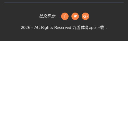
社交平台:
2026
- All Rights Reserved
九游体育app下载
.