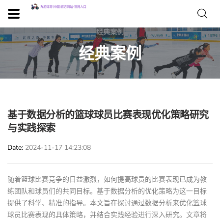
经典案例
基于数据分析的篮球球员比赛表现优化策略研究
与实践探索
Date
2024-11-17 14:23:08
随着篮球比赛竞争的日益激烈，如何提高球员的比赛表现已成为教
练团队和球员们的共同目标。基于数据分析的优化策略为这一目标
提供了科学、精准的指导。本文旨在探讨通过数据分析来优化篮球
球员比赛表现的具体策略，并结合实践经验进行深入研究。文章将