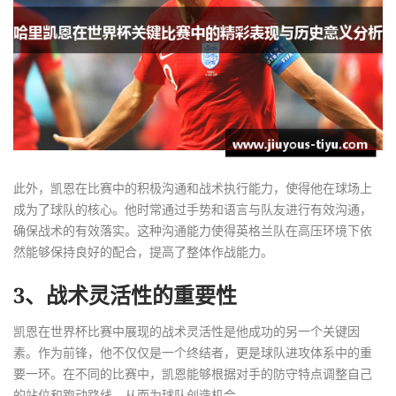
此外，凯恩在比赛中的积极沟通和战术执行能力，使得他在球场上
成为了球队的核心。他时常通过手势和语言与队友进行有效沟通，
确保战术的有效落实。这种沟通能力使得英格兰队在高压环境下依
然能够保持良好的配合，提高了整体作战能力。
3、战术灵活性的重要性
凯恩在世界杯比赛中展现的战术灵活性是他成功的另一个关键因
素。作为前锋，他不仅仅是一个终结者，更是球队进攻体系中的重
要一环。在不同的比赛中，凯恩能够根据对手的防守特点调整自己
的站位和跑动路线，从而为球队创造机会。