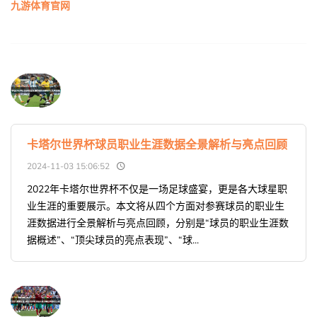
九游体育官网
卡塔尔世界杯球员职业生涯数据全景解析与亮点回顾
2024-11-03 15:06:52
2022年卡塔尔世界杯不仅是一场足球盛宴，更是各大球星职
业生涯的重要展示。本文将从四个方面对参赛球员的职业生
涯数据进行全景解析与亮点回顾，分别是“球员的职业生涯数
据概述”、“顶尖球员的亮点表现”、“球...