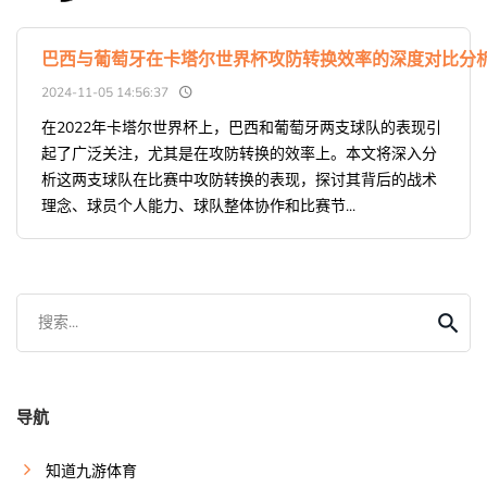
巴西与葡萄牙在卡塔尔世界杯攻防转换效率的深度对比分
2024-11-05 14:56:37
在2022年卡塔尔世界杯上，巴西和葡萄牙两支球队的表现引
起了广泛关注，尤其是在攻防转换的效率上。本文将深入分
析这两支球队在比赛中攻防转换的表现，探讨其背后的战术
理念、球员个人能力、球队整体协作和比赛节...
搜索...
导航
知道九游体育