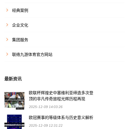
经典案例
企业文化
集团服务
联络九游体育官方网站
最新资讯
欧联杯辉煌史中塞维利亚缔造多次登
顶的非凡传奇旅程光辉历程再现
2025-12-09 14:03:26
欧冠赛事的等级体系与历史意义解析
2025-12-09 12:31:22