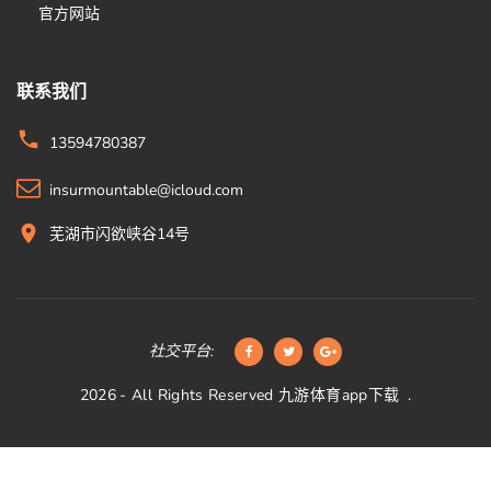
官方网站
联系我们
13594780387
insurmountable@icloud.com
芜湖市闪欲峡谷14号
社交平台:
2026
- All Rights Reserved
九游体育app下载
.