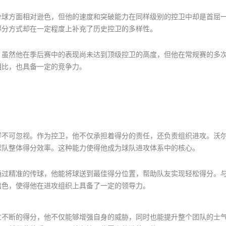
分球方面相对逊色，但他的速度和突破能力在同样级别的控卫中却是首屈
得分方式却在一定程度上补充了历史控卫的多样性。
。虽然他在季后赛中的表现尚未达到顶级控卫的高度，但他在常规赛的多
相比，也具备一定的竞争力。
样不可忽视。作为控卫，他不仅承担着得分的责任，还负责组织进攻。沃
球队整体得分效率。这种能力使得他成为球队进攻体系中的核心。
通过精准的传球，他能将球送到最佳得分位置，帮助队友实现轻松得分。
出色，使得他在进攻组织上具备了一定的领导力。
过不断的得分，他不仅能够增强自身的威胁，同时也能提升整个团队的士