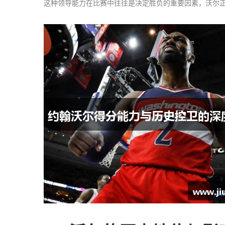
这种领导能力在比赛中往往是决定胜负的重要因素，沃尔