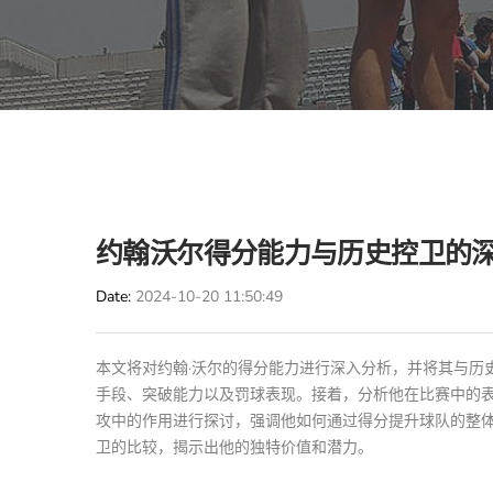
约翰沃尔得分能力与历史控卫的
Date
2024-10-20 11:50:49
本文将对约翰·沃尔的得分能力进行深入分析，并将其与历
手段、突破能力以及罚球表现。接着，分析他在比赛中的
攻中的作用进行探讨，强调他如何通过得分提升球队的整
卫的比较，揭示出他的独特价值和潜力。