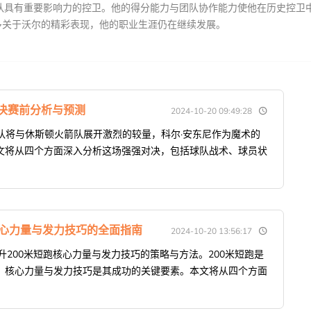
队具有重要影响力的控卫。他的得分能力与团队协作能力使他在历史控卫
多关于沃尔的精彩表现，他的职业生涯仍在继续发展。
决赛前分析与预测
2024-10-20 09:49:28
队将与休斯顿火箭队展开激烈的较量，科尔·安东尼作为魔术的
文将从四个方面深入分析这场强强对决，包括球队战术、球员状
核心力量与发力技巧的全面指南
2024-10-20 13:56:17
升200米短跑核心力量与发力技巧的策略与方法。200米短跑是
，核心力量与发力技巧是其成功的关键要素。本文将从四个方面