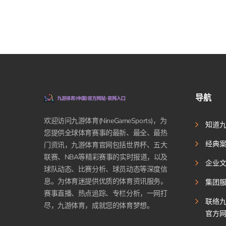
导航
欢迎访问九游体育(NineGameSports)，为
知道
您提供全球体育赛事的最新、最全、最热
经典
门资讯，九游体育官网包括世界杯、五大
联赛、NBA等精彩赛事的实时报道，以及
企业
球队动态、比赛分析、球员动态等深度信
息。为体育迷提供优质的体育资讯服务。
集团
赛事直播、热点追踪、专栏分析，一网打
联络
尽，九游体育，成就您的体育梦想。
官方