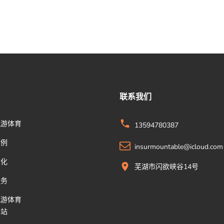
联系我们
九游体育
13594780387
案例
insurmountable@icloud.com
文化
芜湖市闪欲峡谷14号
服务
九游体育
网站