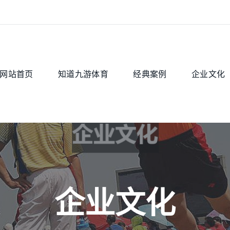
网站首页
知道九游体育
经典案例
企业文化
企业文化