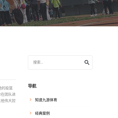
搜索...
导航
他的投篮
尔在团队进
知道九游体育
其他伟大控
经典案例