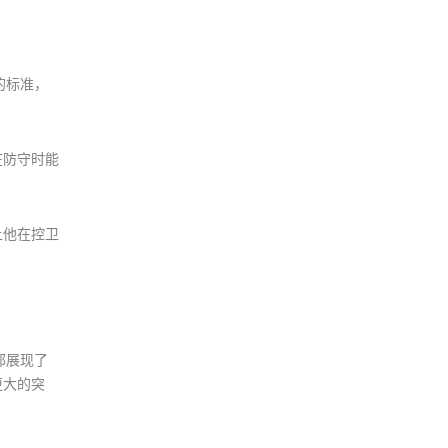
的标准，
在防守时能
让他在控卫
都展现了
更大的突