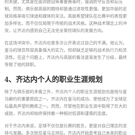
的关键，尤其是在面对欧冠等重要赛事时，强调防守反击和反压
制。然而，俱乐部高层的期待却是通过进攻性更强、更加华丽的足
球风格来吸引球迷和媒体的关注。高层希望球队在比赛中的表现更
加多样化，而不仅仅局限于传统的战术风格。这种战术理念上的冲
突，让齐达内感到自己无法完全掌控球队的发展方向。
在这场冲突中，齐达内也曾多次公开表达过自己的不满。他认为，
皇马的球员阵容具备强大的实力，但却缺乏足够的战术执行力和灵
活性。在这个问题上，齐达内与高层的看法逐渐发生了分歧，最终
导致了他的辞职。
4、齐达内个人的职业生涯规划
除了与俱乐部的矛盾之外，齐达内个人的职业生涯规划也是他与皇
马解约的重要原因之一。齐达内在皇马的成功，使他成为了全球足
坛最具声望的教练之一。然而，尽管他在职业生涯中取得了巨大的
成就，齐达内却始终保持着一种相对低调和谨慎的态度。
对于齐达内来说，足球不仅仅是比赛的胜负，更是对自己理念的坚
持与发展。多次担任皇马主帅后，齐达内开始思考自己未来的职业