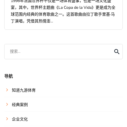
1998年法国世界杯不仅是一场体育盛事，也是一场文化盛
宴，其中，世界杯主题曲《La Copa de la Vida》更是成为全
球范围内经典的体育歌曲之一。这首歌曲由拉丁歌手里基·马
丁演唱，凭借其热情澎...
搜索...
导航
知道九游体育
经典案例
企业文化