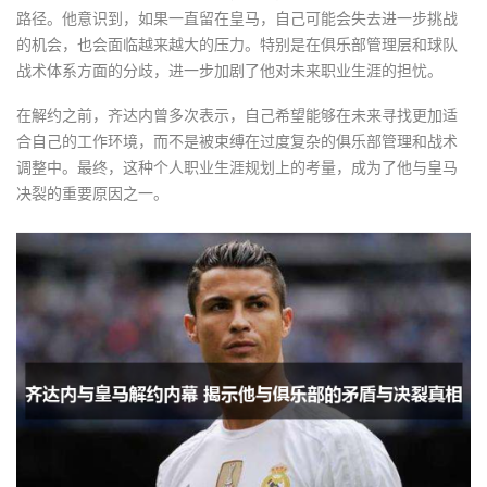
路径。他意识到，如果一直留在皇马，自己可能会失去进一步挑战
的机会，也会面临越来越大的压力。特别是在俱乐部管理层和球队
战术体系方面的分歧，进一步加剧了他对未来职业生涯的担忧。
在解约之前，齐达内曾多次表示，自己希望能够在未来寻找更加适
合自己的工作环境，而不是被束缚在过度复杂的俱乐部管理和战术
调整中。最终，这种个人职业生涯规划上的考量，成为了他与皇马
决裂的重要原因之一。