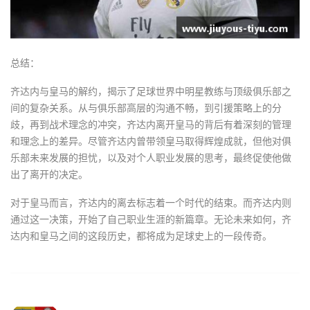
总结：
齐达内与皇马的解约，揭示了足球世界中明星教练与顶级俱乐部之
间的复杂关系。从与俱乐部高层的沟通不畅，到引援策略上的分
歧，再到战术理念的冲突，齐达内离开皇马的背后有着深刻的管理
和理念上的差异。尽管齐达内曾带领皇马取得辉煌成就，但他对俱
乐部未来发展的担忧，以及对个人职业发展的思考，最终促使他做
出了离开的决定。
对于皇马而言，齐达内的离去标志着一个时代的结束。而齐达内则
通过这一决策，开始了自己职业生涯的新篇章。无论未来如何，齐
达内和皇马之间的这段历史，都将成为足球史上的一段传奇。