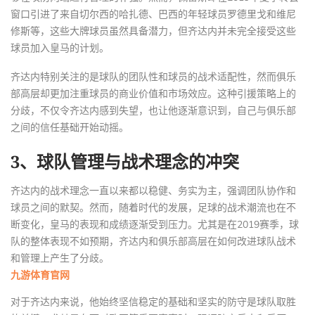
窗口引进了来自切尔西的哈扎德、巴西的年轻球员罗德里戈和维尼
修斯等，这些大牌球员虽然具备潜力，但齐达内并未完全接受这些
球员加入皇马的计划。
齐达内特别关注的是球队的团队性和球员的战术适配性，然而俱乐
部高层却更加注重球员的商业价值和市场效应。这种引援策略上的
分歧，不仅令齐达内感到失望，也让他逐渐意识到，自己与俱乐部
之间的信任基础开始动摇。
3、球队管理与战术理念的冲突
齐达内的战术理念一直以来都以稳健、务实为主，强调团队协作和
球员之间的默契。然而，随着时代的发展，足球的战术潮流也在不
断变化，皇马的表现和成绩逐渐受到压力。尤其是在2019赛季，球
队的整体表现不如预期，齐达内和俱乐部高层在如何改进球队战术
和管理上产生了分歧。
九游体育官网
对于齐达内来说，他始终坚信稳定的基础和坚实的防守是球队取胜