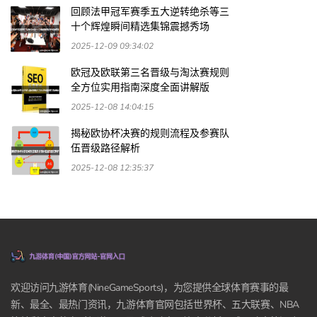
回顾法甲冠军赛季五大逆转绝杀等三
十个辉煌瞬间精选集锦震撼秀场
2025-12-09 09:34:02
欧冠及欧联第三名晋级与淘汰赛规则
全方位实用指南深度全面讲解版
2025-12-08 14:04:15
揭秘欧协杯决赛的规则流程及参赛队
伍晋级路径解析
2025-12-08 12:35:37
欢迎访问九游体育(NineGameSports)，为您提供全球体育赛事的最
新、最全、最热门资讯，九游体育官网包括世界杯、五大联赛、NBA