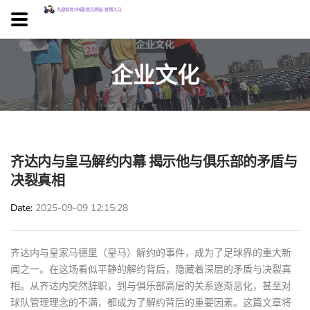
企业文化
齐达内与皇马解约内幕 揭示他与俱乐部的矛盾与
决裂真相
Date
2025-09-09 12:15:28
齐达内与皇家马德里（皇马）解约的事件，成为了足球界的重大新
闻之一。在这场看似平静的解约背后，隐藏着深层的矛盾与决裂真
相。从齐达内突然辞职，到与俱乐部高层的关系逐渐恶化，甚至对
球队管理理念的不满，都成为了解约背后的重要因素。这篇文章将