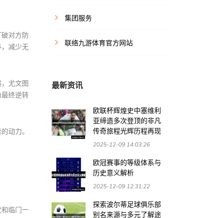
集团服务
打破对方防
联络九游体育官方网站
移，减少无
端，尤文图
最新资讯
为最终逆转
欧联杯辉煌史中塞维利
亚缔造多次登顶的非凡
传奇旅程光辉历程再现
续的动力。
2025-12-09 14:03:26
欧冠赛事的等级体系与
历史意义解析
2025-12-09 12:31:22
探索波尔蒂足球俱乐部
觉和临门一
别名来源与多元了解途