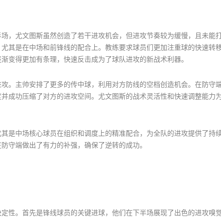
半场，尤文图斯虽然创造了若干进攻机会，但进攻节奏较为缓慢，且未能
，尤其是在中场和前锋线的配合上。教练要求球员们更加注重球的快速转
逐渐变得更加有条理，快速反击成为了球队进攻的新战术利器。
进攻。主帅安排了更多的传中球，利用对方防线的空档创造机会。在防守
度并成功压缩了对方的进攻空间。尤文图斯的战术灵活性和快速调整能力
尤其是中场核心球员在组织和调度上的精准配合，为全队的进攻提供了持
在防守端做出了有力的补强，确保了逆转的成功。
决定性。首先是锋线球员的关键进球，他们在下半场展现了出色的进攻嗅