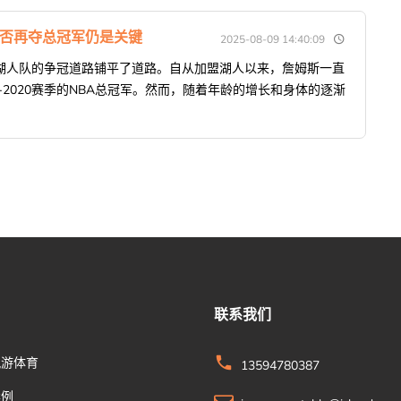
能否再夺总冠军仍是关键
2025-08-09 14:40:09
湖人队的争冠道路铺平了道路。自从加盟湖人以来，詹姆斯一直
-2020赛季的NBA总冠军。然而，随着年龄的增长和身体的逐渐
联系我们
九游体育
13594780387
案例