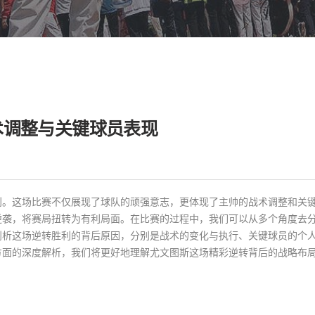
术调整与关键球员表现
利。这场比赛不仅展现了球队的顽强意志，更体现了主帅的战术调整和关
逆袭，将赛局扭转为有利局面。在比赛的过程中，我们可以从多个角度去
剖析这场逆转胜利的背后原因，分别是战术的变化与执行、关键球员的个
方面的深度解析，我们将更好地理解尤文图斯这场精彩逆转背后的战略布