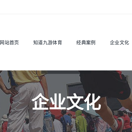
网站首页
知道九游体育
经典案例
企业文化
企业文化