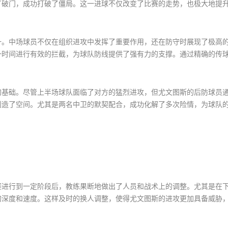
了破门，成功打破了僵局。这一进球不仅改变了比赛的走势，也极大地提
一。中场球员不仅在组织进攻中发挥了重要作用，还在防守时展现了极高
一时间进行有效的拦截，为球队防线提供了强有力的支撑。通过精确的传
的基础。尽管上半场球队面临了对方的猛烈进攻，但尤文图斯的后防球员
创造了空间。尤其是两名中卫的默契配合，成功化解了多次险情，为球队
赛进行到一定阶段后，教练果断地做出了人员和战术上的调整。尤其是在
的深度和速度。这样及时的换人调整，使得尤文图斯的进攻更加具备威胁