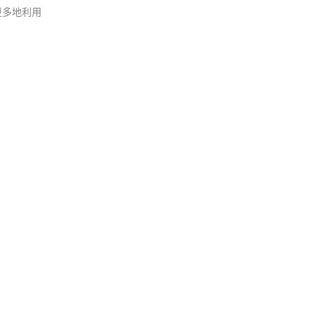
更多地利用