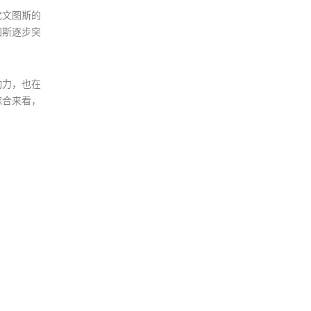
尤文图斯的
图斯逐步突
动力，也在
综合来看，