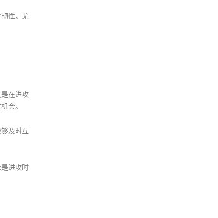
守韧性。尤
其是在进攻
攻机会。
能够及时互
论是进攻时