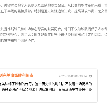
整、关键球员的个人表现以及团队的默契配合。从比赛的整体布局来看，
队在下半场的强势反弹。特别是通过加强边路进攻、提高进攻节奏，尤文
尤其是锋线球员和中场核心球员的默契配合，他们不仅为球队提供了进攻
间的默契配合，则是尤文图斯能够在比赛中最终脱颖而出的决定性因素。
们的拼搏精神与团队协作。
刻完美演绎胜利传奇
2025-08-08 09:38:14
完美演绎了胜利的传奇。这一历史性的时刻，不仅是一场简单的
。通过顽强的拼搏和战术上的精准把握，皇家马德里在逆境中逆