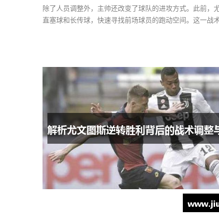
除了人员调整外，主帅还改变了球队的进攻方式。此前，
直塞球和长传球，快速寻找前场球员的跑动空间。这一战