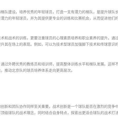
和梯队建设。培养优秀的年轻球员，打造一支有潜力的梯队，是提升球队
有潜力的年轻球员，并为其提供更专业的训练和比赛机会，从而促进他们
技术和战术的训练，更要注重球员的心理素质培养和职业素养的提升。通
提升其在场上的表现。例如，可以为技术型球员加强脚下技术和传球意识
，通过外聘优秀的教练员和培训师，提高整体训练水平和梯队发展。这样
法，推动北京队的球员培养体系走向更高层次。
的创新和团队协作同样至关重要。战术创新是一个球队能否在激烈的竞争
界顶级球队的战术理念，同时结合自身特点，探索出更适合球队的战术打