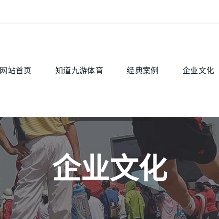
网站首页
知道九游体育
经典案例
企业文化
企业文化