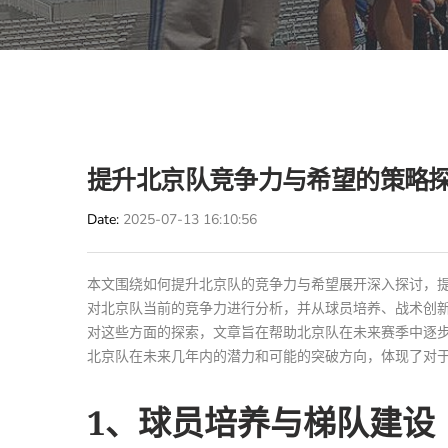
提升北京队竞争力与希望的策略
Date
2025-07-13 16:10:56
本文围绕如何提升北京队的竞争力与希望展开深入探讨，
对北京队当前的竞争力进行分析，并从球员培养、战术创
对这些方面的探索，文章旨在帮助北京队在未来赛季中逐
北京队在未来几年内的潜力和可能的突破方向，体现了对
1、球员培养与梯队建设