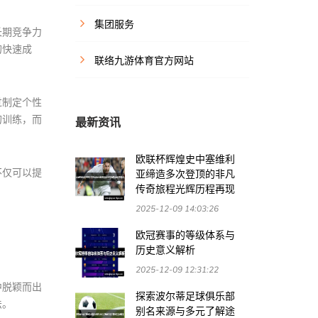
集团服务
长期竞争力
的快速成
联络九游体育官方网站
过制定个性
的训练，而
最新资讯
欧联杯辉煌史中塞维利
不仅可以提
亚缔造多次登顶的非凡
传奇旅程光辉历程再现
2025-12-09 14:03:26
欧冠赛事的等级体系与
历史意义解析
2025-12-09 12:31:22
中脱颖而出
探索波尔蒂足球俱乐部
法。
别名来源与多元了解途