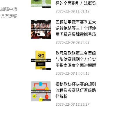
径的全面指引方法概览
以加强中场
2025-12-09 11:01:19
时具有足够
回顾法甲冠军赛季五大
逆转绝杀等三十个辉煌
瞬间精选集锦震撼秀场
2025-12-09 09:34:02
欧冠及欧联第三名晋级
与淘汰赛规则全方位实
用指南深度全面讲解版
2025-12-08 14:04:15
揭秘欧协杯决赛的规则
流程及参赛队伍晋级路
径解析
2025-12-08 12:35:37