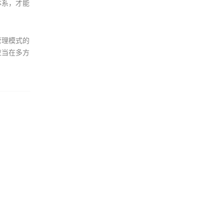
体系，才能
管理模式的
应当在多方