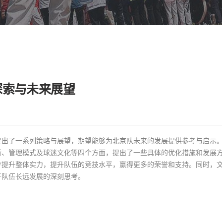
探索与未来展望
提出了一系列策略与展望，期望能够为北京队未来的发展提供参考与启示
新、管理模式及球迷文化等四个方面，提出了一些具体的优化措施和发展
步提升整体实力，提升队伍的竞技水平，赢得更多的荣誉和支持。同时，
于队伍长远发展的深刻思考。