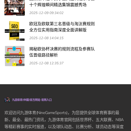
十个辉煌瞬间精选集锦震撼秀场
2025-12-09 09:34:02
欧冠及欧联第三名晋级与淘汰赛规则
全方位实用指南深度全面讲解版
2025-12-08 14:04:15
揭秘欧协杯决赛的规则流程及参赛队
伍晋级路径解析
2025-12-08 12:35:37
欢迎访问九游体育(NineGameSports)，为您提供全球体育赛事的最
新、最全、最热门资讯，九游体育官网包括世界杯、五大联赛、NBA
等精彩赛事的实时报道，以及球队动态、比赛分析、球员动态等深度