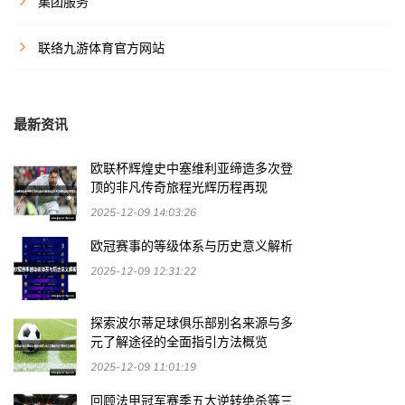
集团服务
联络九游体育官方网站
最新资讯
欧联杯辉煌史中塞维利亚缔造多次登
顶的非凡传奇旅程光辉历程再现
2025-12-09 14:03:26
欧冠赛事的等级体系与历史意义解析
2025-12-09 12:31:22
探索波尔蒂足球俱乐部别名来源与多
元了解途径的全面指引方法概览
2025-12-09 11:01:19
回顾法甲冠军赛季五大逆转绝杀等三