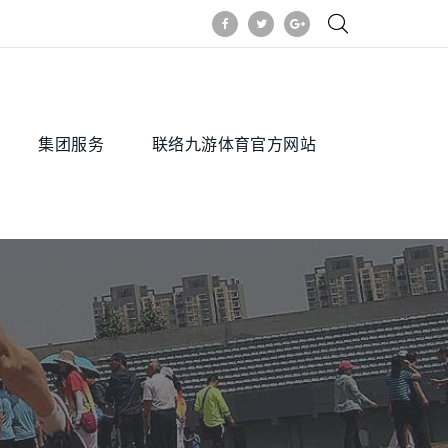
集团服务
联络九游体育官方网站