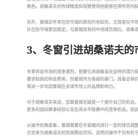
角色。胡桑诺夫的传球精度和视野使得他能够在德布劳内
另外，曼城近年来在防守端的表现时有起伏，尤其是在中
队在防守端更加稳定。与曼城现有的中场球员相比，胡桑
3、冬窗引进胡桑诺夫的
冬季转会市场的竞争激烈，想要引进胡桑诺夫这样的潜力
要求较高的转会费用，但曼城作为英超的豪门，具备足够
够进一步巩固曼城在全球市场上的品牌影响力。
对于胡桑诺夫来说，加盟曼城无疑是一个提升自己的机会
更多的国际赛事经验以及在高水平联赛中的竞争机会。因
从操作的角度看，曼城需要在冬窗期间进行一定的球员调
方式来为胡桑诺夫的到来腾出空间。这样的操作不仅有利