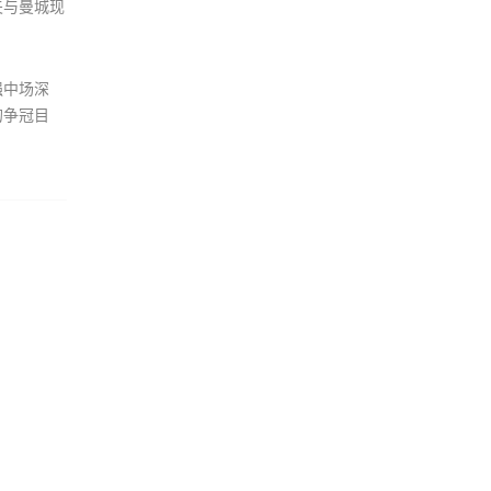
夫与曼城现
强中场深
的争冠目