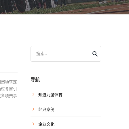
搜索...
导航
洲赛场崭露
通过冬窗引
知道九游体育
在各项赛事
经典案例
企业文化