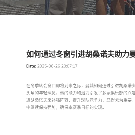
如何通过冬窗引进胡桑诺夫助力
Date
2025-06-26 20:07:17
在冬季转会窗口即将到来之际，曼城如何通过引进胡桑诺
头角的年轻球员，他的能力和潜力引发了多家俱乐部的兴
进胡桑诺夫来补强阵容、提升球队竞争力，显得尤为重要
中继续保持强势，确保本赛季目标的实现。