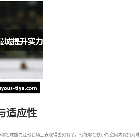
与适应性
野和控球能力让他在场上表现得游刃有余。他能够在狭小的空间内保持对