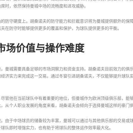
缺席时，依然保持曼城中场的流畅度和进攻威胁。
场的防守硬度上。胡桑诺夫的防守能力和拦截意识将为曼城提供额外的保
诺夫在防守时能够提供更多的覆盖和保护，为球队提供更多的平衡。
市场价值与操作难度
股，曼城需要具备足够的市场洞察力和资金支持。胡桑诺夫目前效力的俱
的经济实力来完成这一交易。通过冬窗引进胡桑诺夫，不仅能够提升球队
。尽管他在当前球队中有着重要的地位，但曼城作为欧洲顶级俱乐部，能
此，从个人职业发展的角度来看，胡桑诺夫会倾向于选择曼城这样的豪门
整。由于中场球员的储备较为丰富，曼城可以通过与其他俱乐部的交易或
于球队即时增强实力，也有助于将球队的整体运作效率最大化。