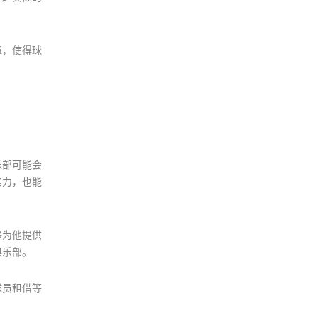
障，使得球
乐部可能会
实力，也能
够为他提供
俱乐部。
球员租借等