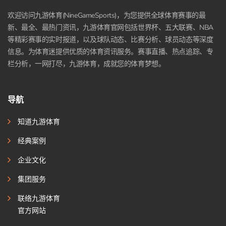
欢迎访问九游体育(NineGameSports)，为您提供全球体育赛事的最
新、最全、最热门资讯，九游体育官网包括世界杯、五大联赛、NBA
等精彩赛事的实时报道，以及球队动态、比赛分析、球员动态等深度
信息。为体育迷提供优质的体育资讯服务。赛事直播、热点追踪、专
栏分析，一网打尽，九游体育，成就您的体育梦想。
导航
知道九游体育
经典案例
企业文化
集团服务
联络九游体育
官方网站