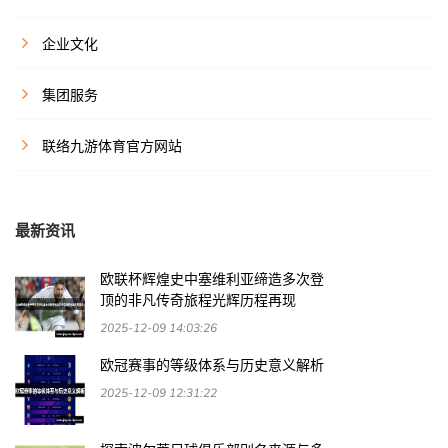
企业文化
集团服务
联络九游体育官方网站
最新资讯
欧联杯辉煌史中塞维利亚缔造多次登
顶的非凡传奇旅程光辉历程再现
2025-12-09 14:03:26
欧冠赛事的等级体系与历史意义解析
2025-12-09 12:31:22