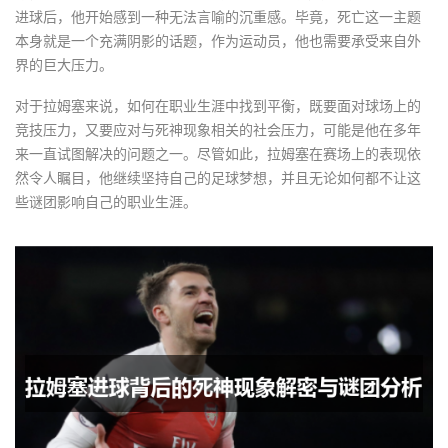
进球后，他开始感到一种无法言喻的沉重感。毕竟，死亡这一主题
本身就是一个充满阴影的话题，作为运动员，他也需要承受来自外
界的巨大压力。
对于拉姆塞来说，如何在职业生涯中找到平衡，既要面对球场上的
竞技压力，又要应对与死神现象相关的社会压力，可能是他在多年
来一直试图解决的问题之一。尽管如此，拉姆塞在赛场上的表现依
然令人瞩目，他继续坚持自己的足球梦想，并且无论如何都不让这
些谜团影响自己的职业生涯。