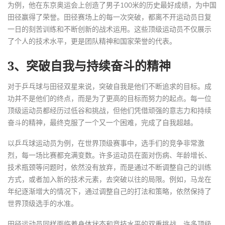
为例，他在东京奥运会上创造了男子100米的历史最好成绩，为中国
田径赢得了荣誉。田径赛场上的每一次突破，都离不开运动员日复
一日的刻苦训练和不断创新的战术运用。这些顶级运动员不仅展示
了个人的技术水平，更是团队精神和国家荣誉的代表。
3、突破自我与持续奋斗的精神
对于乒乓球与田径双星来说，突破自我是他们不断追求的目标。成
功并不是他们的终点，而是为了更高的目标而努力的起点。每一位
顶级运动员都经历过低谷和挑战，但他们凭借顽强的意志力和持续
奋斗的精神，最终克服了一个又一个困难，完成了自我超越。
以乒乓球运动员为例，在世界顶级赛事中，选手们的竞争非常激
烈，每一场比赛都充满变数。许多运动员在面对伤病、年龄增长、
技术瓶颈等问题时，依然没有放弃，而是通过不断调整自己的训练
方式，或者加入新的技术元素，去突破以往的局限。例如，马龙在
年纪逐渐增大的情况下，通过调整自己的打法和策略，依然保持了
世界顶级选手的水准。
田径运动员同样面临着身体状态和竞技水平的双重挑战。许多顶级