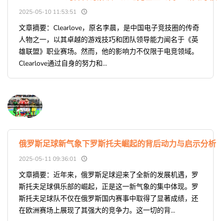
2025-05-10 11:53:51
文章摘要：Clearlove，原名李晨，是中国电子竞技圈的传奇
人物之一，以其卓越的游戏技巧和团队领导能力闻名于《英
雄联盟》职业赛场。然而，他的影响力不仅限于电竞领域。
Clearlove通过自身的努力和...
俄罗斯足球新气象下罗斯托夫崛起的背后动力与启示分析
2025-05-11 09:36:01
文章摘要：近年来，俄罗斯足球迎来了全新的发展机遇，罗
斯托夫足球俱乐部的崛起，正是这一新气象的集中体现。罗
斯托夫足球队不仅在俄罗斯国内赛事中取得了显著成绩，还
在欧洲赛场上展现了其强大的竞争力。这一切的背...