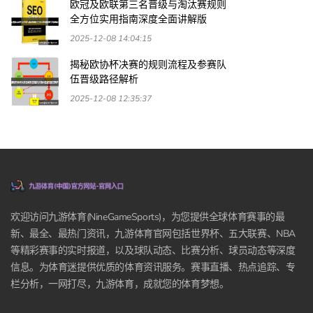
欧冠及欧联第三名晋级与淘汰赛规则
全方位实用指南深度全面讲解版
2025-12-08 14:04:15
揭秘欧协杯决赛的规则流程及参赛队
伍晋级路径解析
2025-12-08 12:35:37
欢迎访问九游体育(NineGameSports)，为您提供全球体育赛事的最
新、最全、最热门资讯，九游体育官网包括世界杯、五大联赛、NBA
等精彩赛事的实时报道，以及球队动态、比赛分析、球员动态等深度
信息。为体育迷提供优质的体育资讯服务。赛事直播、热点追踪、专
栏分析，一网打尽，九游体育，成就您的体育梦想。