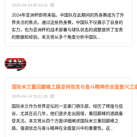
2025-04-24 09:33:10
2024年亚洲杯即将来临，中国队在此期间的热身赛成为了外
界关注的焦点。通过这些热身赛，中国队不仅展示了自身的
实力，也为亚洲杯的战术部署与球队状态的调整提供了宝贵
的数据和经验。本文将从多个角度分析中国队...
国际米兰重回巅峰之路坚持信念与奋斗精神的全面复兴之
2025-04-24 15:21:29
国际米兰作为世界足坛的一支豪门俱乐部，经历了辉煌与低
谷，尤其在近几年，他们逐步走出困境，重回巅峰的道路备
受关注。本文将从四个方面详细阐述国际米兰重回巅峰之
路，强调信念与奋斗精神在全面复兴中的重要性。这...