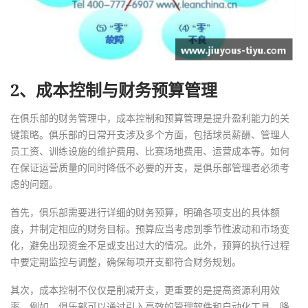
2、成本控制与财务预算管理
在俱乐部的财务管理中，成本控制和预算管理是提升盈利能力的关
键策略。俱乐部的日常开支涉及多个方面，包括球员薪酬、管理人
员工资、训练设施的维护费用、比赛场地费用、运营成本等。如何
在保证运营质量的同时降低不必要的开支，是俱乐部管理者必须考
虑的问题。
首先，俱乐部需要进行详细的财务预算，明确各项支出的具体额
度，并制定相应的财务目标。预算应当考虑到季节性波动和市场变
化，避免出现资金不足或支出过大的情况。此外，预算的执行过程
中要定期监控与调整，确保每项开支都符合财务规划。
其次，成本控制不仅仅是削减开支，更重要的是提高资源利用效
率。例如，俱乐部可以通过引入高效的管理软件和自动化工具，降