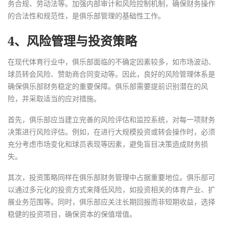
务合规、劳动法等。加强内部审计和风险控制机制，确保财务操作
的合法性和规范性，是俱乐部管理的基础性工作。
4、风险管理与投资策略
在现代体育行业中，俱乐部面临的不确定因素较多，如市场波动、
球员转会风险、赞助商合同变动等。因此，良好的风险管理体系是
确保俱乐部财务稳定的重要保障。俱乐部需要提前识别潜在的风
险，并采取适当的应对措施。
首先，俱乐部应当建立完善的风险评估和监控系统，对每一项财务
决策进行风险评估。例如，在进行大规模投资或转会操作时，必须
充分考虑市场变化和球员表现等因素，避免盲目决策造成财务损
失。
其次，投资策略同样在俱乐部财务管理中占据重要地位。俱乐部可
以通过多元化的投资方式来降低风险，如投资相关的体育产业、扩
展业务范围等。同时，俱乐部应关注长期回报而非短期收益，选择
稳健的投资项目，确保资本的保值增值。