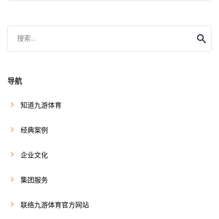
搜索...
导航
知道九游体育
经典案例
企业文化
集团服务
联络九游体育官方网站