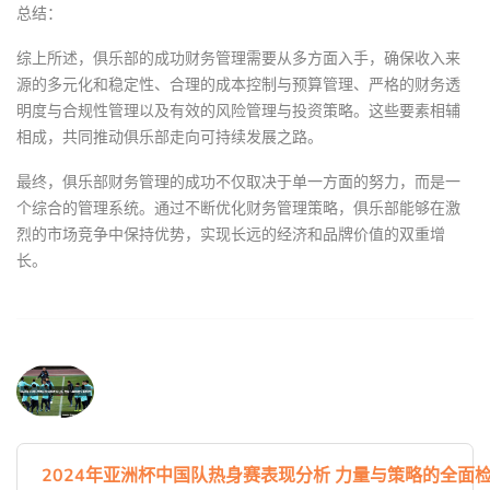
总结：
综上所述，俱乐部的成功财务管理需要从多方面入手，确保收入来
源的多元化和稳定性、合理的成本控制与预算管理、严格的财务透
明度与合规性管理以及有效的风险管理与投资策略。这些要素相辅
相成，共同推动俱乐部走向可持续发展之路。
最终，俱乐部财务管理的成功不仅取决于单一方面的努力，而是一
个综合的管理系统。通过不断优化财务管理策略，俱乐部能够在激
烈的市场竞争中保持优势，实现长远的经济和品牌价值的双重增
长。
2024年亚洲杯中国队热身赛表现分析 力量与策略的全面