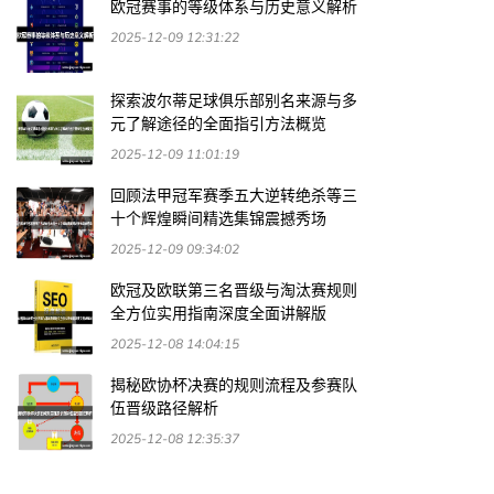
欧冠赛事的等级体系与历史意义解析
2025-12-09 12:31:22
探索波尔蒂足球俱乐部别名来源与多
元了解途径的全面指引方法概览
2025-12-09 11:01:19
回顾法甲冠军赛季五大逆转绝杀等三
十个辉煌瞬间精选集锦震撼秀场
2025-12-09 09:34:02
欧冠及欧联第三名晋级与淘汰赛规则
全方位实用指南深度全面讲解版
2025-12-08 14:04:15
揭秘欧协杯决赛的规则流程及参赛队
伍晋级路径解析
2025-12-08 12:35:37