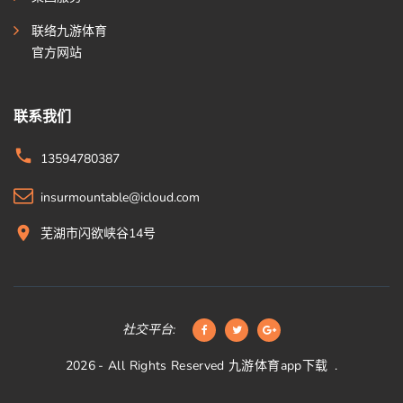
联络九游体育
官方网站
联系我们
13594780387
insurmountable@icloud.com
芜湖市闪欲峡谷14号
社交平台:
2026
- All Rights Reserved
九游体育app下载
.