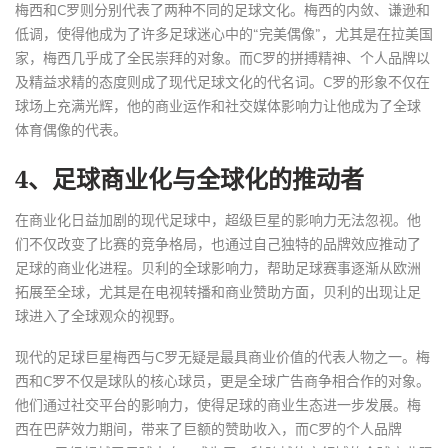
梅西和C罗则分别代表了两种不同的足球文化。梅西的内敛、谦逊和
低调，使得他成为了许多足球迷心中的“完美偶像”，尤其是在拉美国
家，梅西几乎成了全民崇拜的对象。而C罗的拼搏精神、个人品牌以
及精益求精的态度则成了现代足球文化的代名词。C罗的形象不仅在
球场上充满光辉，他的商业运作和社交媒体影响力让他成为了全球
体育偶像的代表。
4、足球商业化与全球化的推动者
在商业化日益加剧的现代足球中，超级巨星的影响力无法忽视。他
们不仅改变了比赛的竞争格局，也通过自己独特的品牌效应推动了
足球的商业化进程。贝利的全球影响力，帮助足球赛事逐渐从欧洲
拓展至全球，尤其是在电视转播和商业赞助方面，贝利的出现让足
球进入了全球观众的视野。
现代的足球巨星梅西与C罗无疑是最具商业价值的代表人物之一。梅
西和C罗不仅是球队的核心球员，更是全球广告商争相合作的对象。
他们通过社交平台的影响力，使得足球的商业生态进一步发展。梅
西在巴萨效力期间，带来了巨额的赞助收入，而C罗的个人品牌