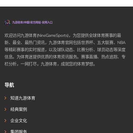
欢迎访问九游体育(NineGameSports)，为您提供全球体育赛事的最
新、最全、最热门资讯，九游体育官网包括世界杯、五大联赛、NBA
等精彩赛事的实时报道，以及球队动态、比赛分析、球员动态等深度
信息。为体育迷提供优质的体育资讯服务。赛事直播、热点追踪、专
栏分析，一网打尽，九游体育，成就您的体育梦想。
导航
知道九游体育
经典案例
企业文化
集团服务