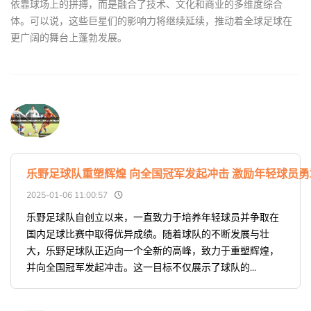
依靠球场上的拼搏，而是融合了技术、文化和商业的多维度综合
体。可以说，这些巨星们的影响力将继续延续，推动着全球足球在
更广阔的舞台上蓬勃发展。
乐野足球队重塑辉煌 向全国冠军发起冲击 激励年轻球员
2025-01-06 11:00:57
乐野足球队自创立以来，一直致力于培养年轻球员并争取在
国内足球比赛中取得优异成绩。随着球队的不断发展与壮
大，乐野足球队正迈向一个全新的高峰，致力于重塑辉煌，
并向全国冠军发起冲击。这一目标不仅展示了球队的...