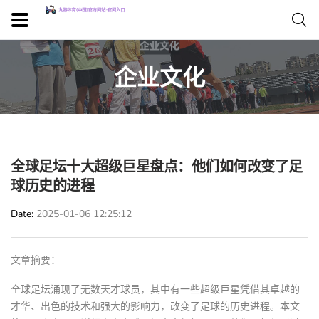
企业文化
全球足坛十大超级巨星盘点：他们如何改变了足
球历史的进程
Date
2025-01-06 12:25:12
文章摘要：
全球足坛涌现了无数天才球员，其中有一些超级巨星凭借其卓越的
才华、出色的技术和强大的影响力，改变了足球的历史进程。本文