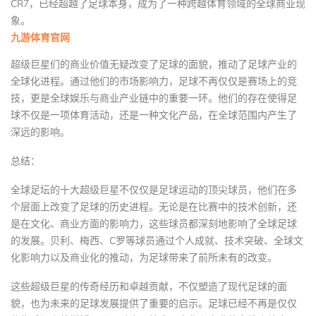
CR7，已经超越了足球本身，成为了一种跨越体育领域的全球商业现
象。
九游体育官网
超级巨星们的商业价值无疑改变了足球的面貌，推动了足球产业的
全球化进程。通过他们的市场影响力，足球不再仅仅是赛场上的竞
技，更是全球娱乐与商业产业链中的重要一环。他们的存在使得足
球不仅是一项体育活动，还是一种文化产品，在全球范围内产生了
深远的影响。
总结：
全球足坛的十大超级巨星不仅仅是足球运动的顶尖球员，他们在多
个层面上改变了足球的历史进程。无论是在比赛中的技术创新，还
是在文化、商业方面的影响力，这些球员都深刻地影响了全球足球
的发展。贝利、梅西、C罗等球员通过个人成就、技术突破、全球文
化影响力以及商业化的推动，为足球带来了前所未有的改变。
这些超级巨星的传奇经历和卓越贡献，不仅塑造了现代足球的面
貌，也为未来的足球发展提供了重要的启示。足球已经不再是仅仅