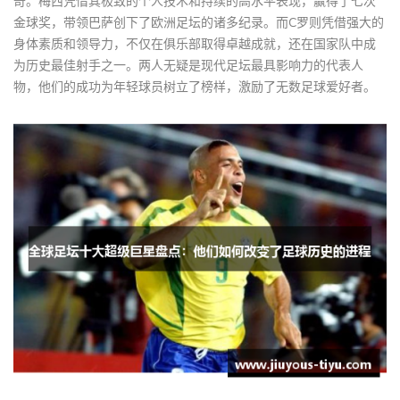
奇。梅西凭借其极致的个人技术和持续的高水平表现，赢得了七次
金球奖，带领巴萨创下了欧洲足坛的诸多纪录。而C罗则凭借强大的
身体素质和领导力，不仅在俱乐部取得卓越成就，还在国家队中成
为历史最佳射手之一。两人无疑是现代足坛最具影响力的代表人
物，他们的成功为年轻球员树立了榜样，激励了无数足球爱好者。