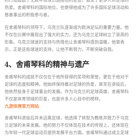
的行动鼓励了无数年轻球员追随他的足迹，激发了更多人对足球的
热爱。舍甫琴科的国际地位，也使得他成为了许多国际足球活动和
慈善事业的积极参与者。
在舍甫琴科的领导下，乌克兰队逐渐成为欧洲足坛的重要力量。他
不仅在比赛中展现出了强大的实力，还为乌克兰足球树立了崇高的
形象。乌克兰球迷的支持与热情也让舍甫琴科感到温暖，他曾表
示，正是这些球迷的支持，让他不断努力，不断突破自我。
4、舍甫琴科的精神与遗产
舍甫琴科的成就不仅仅在于他所获得的奖项和荣誉，更在于他对于
足球的态度和精神。他始终保持着对足球的热爱，甚至在退役后，
他依然投身于足球事业的发展。作为乌克兰的足球英雄，舍甫琴科
不仅是体育领域的巨星，也是许多人心目中的榜样。
九游体育官方网站
舍甫琴科退役后并未远离足球，他选择了转型为教练并致力于乌克
兰足球的未来发展。他的努力不仅体现在技术的传授上，还体现在
为年轻一代足球运动员提供发展平台方面。舍甫琴科通过成立足球