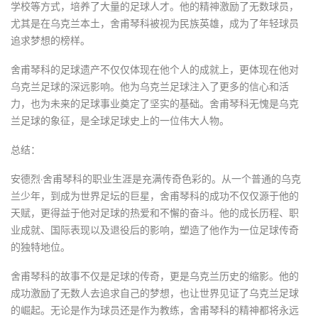
学校等方式，培养了大量的足球人才。他的精神激励了无数球员，
尤其是在乌克兰本土，舍甫琴科被视为民族英雄，成为了年轻球员
追求梦想的榜样。
舍甫琴科的足球遗产不仅仅体现在他个人的成就上，更体现在他对
乌克兰足球的深远影响。他为乌克兰足球注入了更多的信心和活
力，也为未来的足球事业奠定了坚实的基础。舍甫琴科无愧是乌克
兰足球的象征，是全球足球史上的一位伟大人物。
总结：
安德烈·舍甫琴科的职业生涯是充满传奇色彩的。从一个普通的乌克
兰少年，到成为世界足坛的巨星，舍甫琴科的成功不仅仅源于他的
天赋，更得益于他对足球的热爱和不懈的奋斗。他的成长历程、职
业成就、国际表现以及退役后的影响，塑造了他作为一位足球传奇
的独特地位。
舍甫琴科的故事不仅是足球的传奇，更是乌克兰历史的缩影。他的
成功激励了无数人去追求自己的梦想，也让世界见证了乌克兰足球
的崛起。无论是作为球员还是作为教练，舍甫琴科的精神都将永远