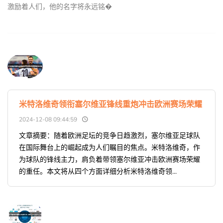
激励着人们，他的名字将永远铭�
米特洛维奇领衔塞尔维亚锋线重炮冲击欧洲赛场荣耀
2024-12-08 09:44:59
文章摘要：随着欧洲足坛的竞争日趋激烈，塞尔维亚足球队
在国际舞台上的崛起成为人们瞩目的焦点。米特洛维奇，作
为球队的锋线主力，肩负着带领塞尔维亚冲击欧洲赛场荣耀
的重任。本文将从四个方面详细分析米特洛维奇领...