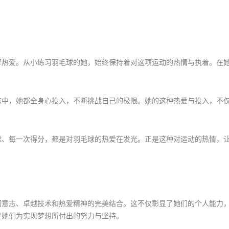
厚热爱。从小练习羽毛球的她，始终保持着对这项运动的热情与执着。在
练中，她都全身心投入，不断挑战自己的极限。她的这种热爱与投入，不
球、每一次得分，都是对羽毛球的热爱在发光。正是这种对运动的热情，
韧意志、卓越技术和热爱精神的完美结合。这不仅彰显了她们的个人能力
是她们为实现梦想所付出的努力与坚持。