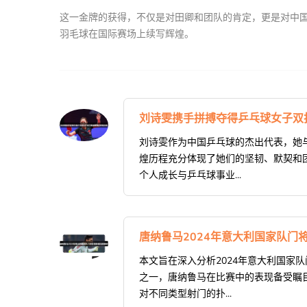
这一金牌的获得，不仅是对田卿和团队的肯定，更是对中
羽毛球在国际赛场上续写辉煌。
刘诗雯携手拼搏夺得乒乓球女子双
刘诗雯作为中国乒乓球的杰出代表，她
煌历程充分体现了她们的坚韧、默契和
个人成长与乒乓球事业...
唐纳鲁马2024年意大利国家队门
本文旨在深入分析2024年意大利国家
之一，唐纳鲁马在比赛中的表现备受瞩
对不同类型射门的扑...