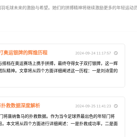
国羽毛球未来的激励与希望。她们的拼搏精神将继续激励更多的年轻运动
打奥运银牌的辉煌历程
2024-09-24 11:17:57
与搭档在奥运赛场上携手拼搏，最终夺得女子双打银牌，这一辉
团队精神。文章将从四个方面详细阐述这一历程：一是刘诗雯的
将扑救数据深度解析
2024-09-25 11:41:23
队门将唐纳鲁马的扑救数据。作为当今足球界最出色的年轻门将
目。本文将从四个方面进行详细阐述：一是扑救成功率，二是面