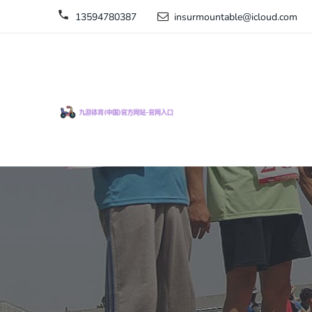
13594780387
insurmountable@icloud.com